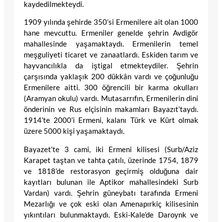
kaydedilmekteydi.
1909 yılında şehirde 350’si Ermenilere ait olan 1000
hane mevcuttu. Ermeniler genelde şehrin Avdigör
mahallesinde yaşamaktaydı. Ermenilerin temel
meşguliyeti ticaret ve zanaatlardı. Eskiden tarım ve
hayvancılıkla da iştigal etmekteydiler. Şehrin
çarşısında yaklaşık 200 dükkân vardı ve çoğunluğu
Ermenilere aitti. 300 öğrencili bir karma okulları
(Aramyan okulu) vardı. Mutasarrıfın, Ermenilerin dini
önderinin ve Rus elçisinin makamları Bayazıt’taydı.
1914’te 2000’i Ermeni, kalanı Türk ve Kürt olmak
üzere 5000 kişi yaşamaktaydı.
Bayazet’te 3 cami, iki Ermeni kilisesi (Surb/Aziz
Karapet taştan ve tahta çatılı, üzerinde 1754, 1879
ve 1818’de restorasyon geçirmiş olduğuna dair
kayıtları bulunan ile Aptikor mahallesindeki Surb
Vardan) vardı. Şehrin güneybatı tarafında Ermeni
Mezarlığı ve çok eski olan Amenapırkiç kilisesinin
yıkıntıları bulunmaktaydı. Eski-Kale’de Daroynk ve