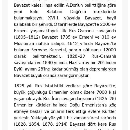
Bayazet kalesi inşa edilir. A.Don’un belirttiğine göre
yeni kale Balaban Dağı’nın eteklerinde
bulunmaktaydı. XVIII. yüzyılda Bayazet, hayli
kalabalık bir şehirdi. O tarihlerde Bayazet’te 2000 ev
Ermeni yaşamaktaydı. İlk Rus-Osmanlı savaşında
(1805–1812) Bayazet 1735 ev Ermeni ve 310 ev
Müslüman nüfusa sahipti. 1812 yılında Bayazet’te
bulunan Serovbe Karnetsi, şehrin nüfusunu 12000
olarak belirtmektedir. 1828–29 Rus-Osmanlı
savaşından ve 1840 yılında, Haziran ayının 20’sinden
Eylül ayının 28’ine kadar sürmüş olan depremlerden
Bayazet büyük oranda zarar görmüştür.
1829 yılı Rus istatistikî verilere göre Bayazet’te,
büyük çoğunluğu Ermeniler olmak üzere 7000 kişi
yaşamaktaydı. Rus-İran savaşından sonra (1826–28)
Ermeniler kütleler halinde Doğu Ermenistan’a göç
etmeye başlar ve onların terk ettiği evlere Kürtler
yerleşir. Yaklaşık yüz yıllık bir zaman süresi zarfında
(1828, 1854, 1878, 1914) Bayazet dört kere Rus