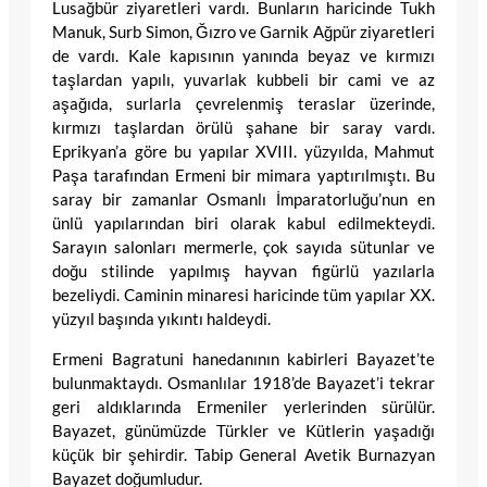
Lusağbür ziyaretleri vardı. Bunların haricinde Tukh
Manuk, Surb Simon, Ğızro ve Garnik Ağpür ziyaretleri
de vardı. Kale kapısının yanında beyaz ve kırmızı
taşlardan yapılı, yuvarlak kubbeli bir cami ve az
aşağıda, surlarla çevrelenmiş teraslar üzerinde,
kırmızı taşlardan örülü şahane bir saray vardı.
Eprikyan’a göre bu yapılar XVIII. yüzyılda, Mahmut
Paşa tarafından Ermeni bir mimara yaptırılmıştı. Bu
saray bir zamanlar Osmanlı İmparatorluğu’nun en
ünlü yapılarından biri olarak kabul edilmekteydi.
Sarayın salonları mermerle, çok sayıda sütunlar ve
doğu stilinde yapılmış hayvan figürlü yazılarla
bezeliydi. Caminin minaresi haricinde tüm yapılar XX.
yüzyıl başında yıkıntı haldeydi.
Ermeni Bagratuni hanedanının kabirleri Bayazet’te
bulunmaktaydı. Osmanlılar 1918’de Bayazet’i tekrar
geri aldıklarında Ermeniler yerlerinden sürülür.
Bayazet, günümüzde Türkler ve Kütlerin yaşadığı
küçük bir şehirdir. Tabip General Avetik Burnazyan
Bayazet doğumludur.