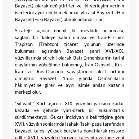
Bayazet) olarak değiştirirler ve iki yerleşim yerinin
isimlerini ayırt edebilmek amacıyla asıl Bayazet’i Hin
Bayazet (Eski Bayazet) olarak adlandırırlar.
Stratejik açıdan önemli bir mevkide bulunması,
sağlam bir kaleye sahip olması ve İran-Erzrum-
Trapizon (Trabzon) ticaret yolunun üzerinde
bulunması açısından Bayazet şehri XVI.-XIX.
yüzyıllarında sürekli olarak Batı Ermenistan’ın tarihi
olaylarının göbeğinde bulunmuş, İran-Osmanlı, Rus-
İran ve Rus-Osmanlı savaşlarının aktif ortamı
olmuştur. Bayazet, 1555 yılında Osmanlıların
hâkimiyetine girer ve aynı isimle anılan kazanın
merkezi olur.
“Sılivanlı” Kürt aşireti, XIX. yüzyılın yarısına kadar
kazada ve şehirde yarı-özerk bir hükümdarlık
sürdürmekteydi. Ğukas İnciciyan’ın belirttiğine göre
XVII. yüzyılın sonlarında İsahak (İsak) paşa tarafından
Bayazet kalesi yüksek burçlarla donatılarak restore
edilir. XVIII. yüzyılda Daroynk kalesinin yerinde yeni