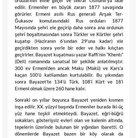
ordularının eline geçer ve tekrar Osmanlı’ya iade
edilir. Ermeniler en büyük zararı 1877 savaşında
görürler. Ermeni asıllı Rus generali Arşak Ter-
Ğukasov komutasındaki Rus orduları 1877
Mayısında şehri ele geçirip daha sonra ana ordunun
şehri boşaltmasından sonra Türkler ve Kürtler şehri
kuşatıp (Haziranın 6’sından 29’una kadar) ele
geçirdikten sonra yerle bir eder ve halkı kılıçtan
geçirirler. Bayazet kuşatması yazar Raffi’nin “Khentı”
(Deli) romanında sanatsal bir şekilde anlatılmıştır.
300 ev Ermeni’den ancak Maku (Makü) ve Kars’a
kaçan 100’ü katliamdan kurtulabilir. Bu yıkımdan
sonra Bayazet’te 134’ü Türk, 108’i Kürt ve 18’i
Ermeni olmak üzere 260 hane kalır.
Sonraki on yıllar boyunca Bayazet yeniden kısmen
inşa edilir. XX. yüzyıl başında Ermeniler burada iki-üç
yüz hane teşkil etmekteydi. Bayazet, eğri-büğrü
sokakları, gösterişsiz evleri olan ve kalenin altında,
tepelerin üzerinde bulunan bir yığından ibaretti. O
dönemlerde Bayazet bazen bir köy olarak da