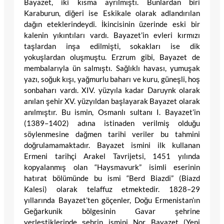
Bayazet, iki kısma ayrılmıştı. Bunlardan biri
Karaburun, diğeri ise Eskikale olarak adlandırılan
dağın eteklerindeydi. İkincisinin üzerinde eski bir
kalenin yıkıntıları vardı. Bayazet’in evleri kırmızı
taşlardan inşa edilmişti, sokakları ise dik
yokuşlardan oluşmuştu. Erzrum gibi, Bayazet de
membalarıyla ün salmıştı. Sağlıklı havası, yumuşak
yazı, soğuk kışı, yağmurlu baharı ve kuru, güneşli, hoş
sonbaharı vardı. XIV. yüzyıla kadar Daruynk olarak
anılan şehir XV. yüzyıldan başlayarak Bayazet olarak
anılmıştır. Bu ismin, Osmanlı sultanı I. Bayazet’in
(1389–1402) adına istinaden verilmiş olduğu
söylenmesine dağmen tarihi veriler bu tahmini
doğrulamamaktadır. Bayazet ismini ilk kullanan
Ermeni tarihçi Arakel Tavrijetsi, 1451 yılında
kopyalanmış olan “Haysmavurk” isimli eserinin
hatırat bölümünde bu ismi “Berd Biazdi” (Biazd
Kalesi) olarak telaffuz etmektedir. 1828–29
yıllarında Bayazet’ten göçenler, Doğu Ermenistan’ın
Geğarkunik bölgesinin Gavar şehrine
yerleştiklerinde şehrin ismini Nor Bayazet (Yeni