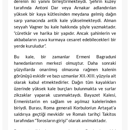
derenin iki yanını birleştirmekteydi. Şehrin kuzey
tarafında Antoni Dar veya Arnakar adlandırılan
yüksek bir kaya kütlesinden meydana gelmiş dağın
sarp yamacında antik kale yükselmekteydi. Alman
seyyah Vagner bu kale hakkında şöyle yazmaktadır.
“cüretkâr ve harika bir yapıdır. Ancak şahinlerin ve
akbabaların yuva kurmaya cesaret edebilecekleri bir
yerde kuruludur”.
Bu kale, bir zamanlar Ermeni Bagraduni
hanedanlarının merkezi olmuştur. Daha sonraki
yüzyıllarda onarılmış olmasına rağmen kalenin
görünüşü eskidir ve bazı uzmanlar XII.-XIII. yüzyıla ait
olarak kabul etmektedirler. Dağın tüm kayalıkları
üzerinde yüksek kale burçları bulunmakta ve surlar
zikzaklar yaparak uzanmaktaydı. Bayazet Kalesi,
Ermenistan’ın en sağlam ve aşılmaz kalelerinden
biriydi. Burası, Roma generali Korbulon’un Artaşat’a
saldırıya geçtiği mevkidir ve Romalı tarihçi Takitos
tarafından “Torosların girişi” olarak anılmaktadır.