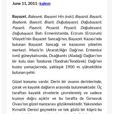
June 11, 2011
kalem
•
Bayazet,
Baboynk, Bayazet Hin (eski), Bayazid, Bayazit,
Baybonk, Bayezit, Biazit, Duğubayazet, Doğubayazit,
Payazit, Payezit, Peyazid, Peyazit, Doğubeyazıt,
Doğubayazıt.
Batı Ermenistan’da, Erzrum (Erzurum)
Vilayeti’nin Bayazet Sancağı’nın, Bayazet Kazası’nda
bulunan Bayazet Sancağı ve kazasının yönetim
merkezi. Masis’in (Ararat/Ağrı Dağı’nın Ermenice
ismi) güneybatısında, Dsağkants (Aladağ) Dağları’nın
bir kolu olan Tondurek (Tondrak/Tendürek) Dağı’nın
kuzey yamaçlarında, yaklaşık 1900 m. yükseklikte
bulunan şehir.
Güzel konumu vardır. Derin bir ovanın derinlerinde,
çorak ve kayalık dağların arasında bulunmaktadır. Üç
taraftan kayalık zirvelerle çevrelenmiş ve sadece
kuzeye doğru açıktır ve bu tarafta da Gırnavuk
Ovası’nın güzel manzarası gözükmektedir. Yakınından
Kırnatik Deresi geçmekte ve tek gözlü bir köprü bu