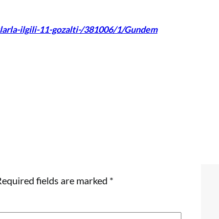
arla-ilgili-11-gozalti-/381006/1/Gundem
equired fields are marked
*