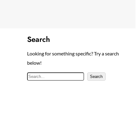
Search
Looking for something specific? Try a search
below!
S
Search
e
a
r
c
h