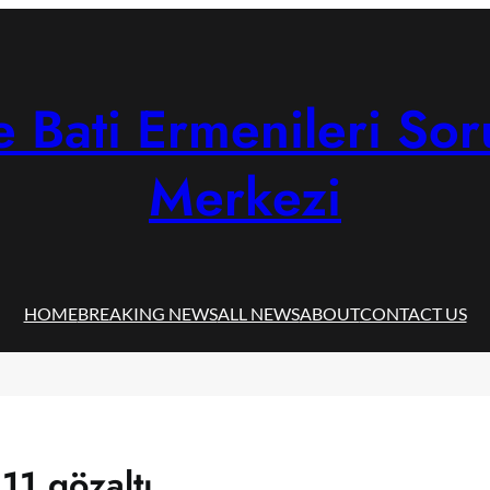
 Bati Ermenileri Sor
Merkezi
HOME
BREAKING NEWS
ALL NEWS
ABOUT
CONTACT US
 11 gözaltı