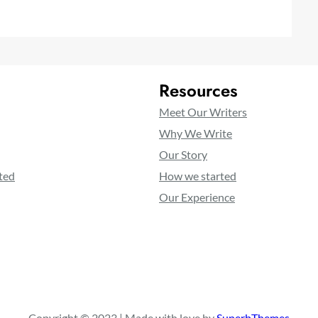
Resources
Meet Our Writers
Why We Write
Our Story
ted
How we started
Our Experience
Copyright © 2023 | Made with love by
SuperbThemes