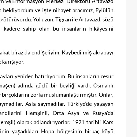
im ve Enformasyon Merkezi Direktörü Artavazd
 bekliyordum ve işte nihayet aracımız, Eylülün
a götürüyordu. Yol uzun. Tigran ile Artavazd, sözü
ir kadere sahip olan bu insanların hikâyesini
akat biraz da endişeliyim. Kaybedilmiş akrabayı
 karışıyor.
layları yeniden hatırlıyorum. Bu insanların cesur
aşen) adında güçlü bir beyliği vardı. Osmanlı
e birçoklarını zorla müslümanlaştırmıştır. Onlar,
aymadılar. Asla saymadılar. Türkiye’de yaşayan
endilerini Hemşinli, Orta Asya ve Rusya’da
emşil) olarak adlandırıyorlar. 1921 tarihli Kars
nin yaşadıkları Hopa bölgesinin birkaç köyü