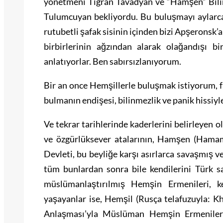
yönetmeni Tigran Tavadyan ve “Hamşen” Bil
Tulumcuyan bekliyordu. Bu buluşmayı aylarca
rutubetli şafak sisinin içinden bizi Apşeronsk’
birbirlerinin ağzından alarak olağandışı b
anlatıyorlar. Ben sabırsızlanıyorum.
Bir an once Hemşillerle buluşmak istiyorum, f
bulmanın endişesi, bilinmezlik ve panik hissiyle
Ve tekrar tarihlerinde kaderlerini belirleyen o
ve özgürlüksever atalarının, Hamşen (Hamam
Devleti, bu beyliğe karşı asırlarca savaşmış v
tüm bunlardan sonra bile kendilerini Türk s
müslümanlaştırılmış Hemşin Ermenileri, k
yaşayanlar ise, Hemşil (Rusça telafuzuyla: Kh
Anlaşması’yla Müslüman Hemşin Ermenileri