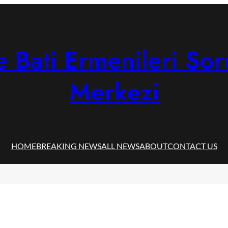
 Bati Ermenileri Sor
Merkezi
HOME
BREAKING NEWS
ALL NEWS
ABOUT
CONTACT US