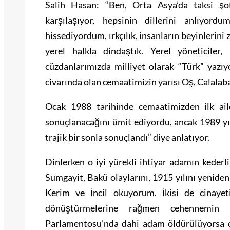
Salih Hasan: “Ben, Orta Asya’da taksi şo
karşılaşıyor, hepsinin dillerini anlıyordu
hissediyordum, ırkçılık, insanların beyinlerini 
yerel halkla dindaştık. Yerel yöneticiler,
cüzdanlarımızda milliyet olarak “Türk” yazıyo
civarında olan cemaatimizin yarısı Oş, Calalab
Ocak 1988 tarihinde cemaatimizden ilk aile
sonuçlanacağını ümit ediyordu, ancak 1989 yıl
trajik bir sonla sonuçlandı” diye anlatıyor.
Dinlerken o iyi yürekli ihtiyar adamın kederli
Sumgayit, Bakü olaylarını, 1915 yılını yenid
Kerim ve İncil okuyorum. İkisi de cinayeti
dönüştürmelerine rağmen cehennemin v
Parlamentosu’nda dahi adam öldürülüyorsa 