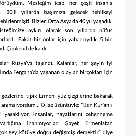
förüydüm. Mesleğim icabı her çeşit insanla
m. 80’li yıllarda başımıza gelecek tehlikeyi
zehirlenmişti. Bizler, Orta Asya’da 40 yıl yaşadık,
 isteğimize aykırı olarak son yıllarda nüfus
rlardı. Fakat biz onlar için yabancıydık. 5 bin
ad, Çimkend’de kaldı.
ler Rusya’ya taşındı. Kalanlar, her şeyin iyi
ında Fergana’da yaşanan olaylar, birçokları için
 gözlerine, tipik Ermeni yüz çizgilerine bakarak
en anımsıyordum… O ise üzüntüyle: “Ben Kur’an-ı
 yasaklıyor. İnsanlar, hayatlarını cehenneme
arlığına inanmıyorlar. Şayet Ermenistan
çok şey kötüye doğru değişmiş demektir” diye