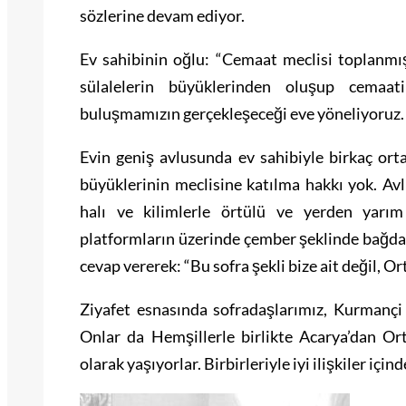
sözlerine devam ediyor.
Ev sahibinin oğlu: “Cemaat meclisi toplanmış 
sülalelerin büyüklerinden oluşup cemaat
buluşmamızın gerçekleşeceği eve yöneliyoruz.
Evin geniş avlusunda ev sahibiyle birkaç orta 
büyüklerinin meclisine katılma hakkı yok. Avlu 
halı ve kilimlerle örtülü ve yerden yarı
platformların üzerinde çember şeklinde bağda
cevap vererek: “Bu sofra şekli bize ait değil, Or
Ziyafet esnasında sofradaşlarımız, Kurmançi 
Onlar da Hemşillerle birlikte Acarya’dan O
olarak yaşıyorlar. Birbirleriyle iyi ilişkiler içind