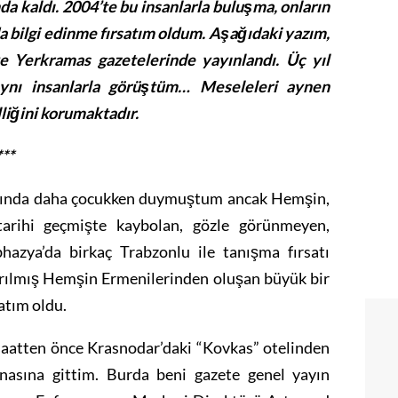
a kaldı. 2004’te bu insanlarla buluşma, onlar
ı
n
a bilgi edinme fırsatım oldum. Aşağıdaki yazım,
ve Yerkramas gazetelerinde
yayınlandı
. Ü
ç
yıl
aynı insanlarla görüştüm… Meseleleri aynen
liğini korumaktadır.
***
kında daha çocukken duymuştum ancak Hemşin,
tarihi geçmişte kaybolan, gözle görünmeyen,
bhazya’da birkaç Trabzonlu ile tanışma fırsatı
rılmış Hemşin Ermenilerinden oluşan büyük bir
atım oldu.
saatten önce Krasnodar’daki “Kovkas” otelinden
inasına gittim. Burda beni gazete genel yayın