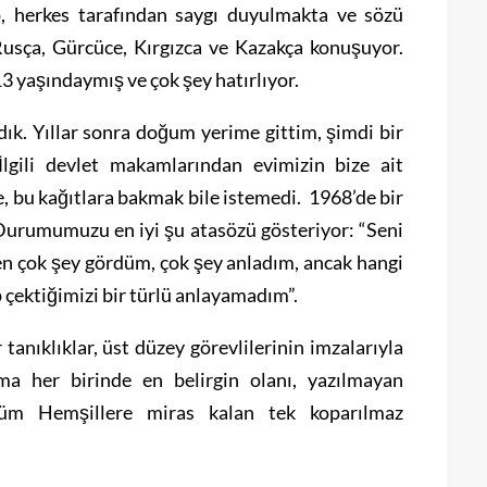
, herkes tarafından saygı duyulmakta ve sözü
Rusça, Gürcüce, Kırgızca ve Kazakça konuşuyor.
 yaşındaymış ve çok şey hatırlıyor.
dık. Yıllar sonra doğum yerime gittim, şimdi bir
lgili devlet makamlarından evimizin bize ait
, bu kağıtlara bakmak bile istemedi. 1968’de bir
 Durumumuzu en iyi şu atasözü gösteriyor: “Seni
en çok şey gördüm, çok şey anladım, ancak hangi
çektiğimizi bir türlü anlayamadım”.
anıklıklar, üst düzey görevlilerinin imzalarıyla
ama her birinde en belirgin olanı, yazılmayan
tüm Hemşillere miras kalan tek koparılmaz