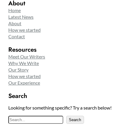
About
Home
Latest News
About
How we started
Contact
Resources
Meet Our Writers
Why We Write
Our Story
How we started
Our Experience
Search
Looking for something specific? Try a search below!
S
Search
e
a