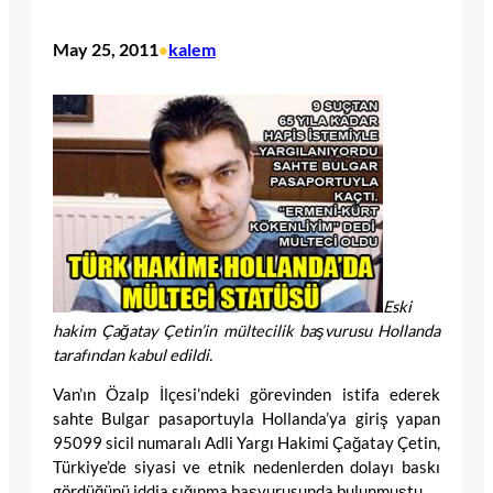
May 25, 2011
kalem
•
Eski
hakim Çağatay Çetin’in mültecilik başvurusu Hollanda
tarafından kabul edildi.
Van’ın Özalp İlçesi’ndeki görevinden istifa ederek
sahte Bulgar pasaportuyla Hollanda’ya giriş yapan
95099 sicil numaralı Adli Yargı Hakimi Çağatay Çetin,
Türkiye’de siyasi ve etnik nedenlerden dolayı baskı
gördüğünü iddia sığınma başvurusunda bulunmuştu.