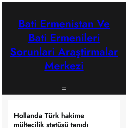
Skip
to
content
Bati Ermenistan Ve
Bati Ermenileri
Sorunlari Araştirmalar
Merkezi
Hollanda Türk hakime
mültecilik statüsü tanıdı