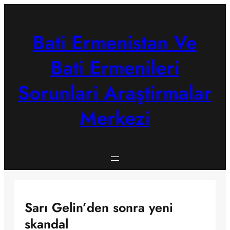
Skip
to
content
Bati Ermenistan Ve
Bati Ermenileri
Sorunlari Araştirmalar
Merkezi
Sarı Gelin’den sonra yeni
skandal