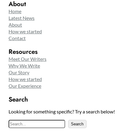
About
Home
Latest News
About
How we started
Contact
Resources
Meet Our Writers
Why We Write
Our Story
How we started
Our Experience
Search
Looking for something specific? Try a search below!
S
Search
e
a