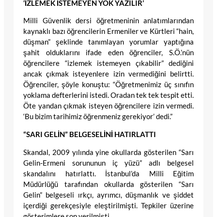
‘İZLEMEK İSTEMEYEN YOK YAZILIR’
Milli Güvenlik dersi öğretmeninin anlatımlarından
kaynaklı bazı öğrencilerin Ermeniler ve Kürtleri “hain,
düşman” şeklinde tanımlayan yorumlar yaptığına
şahit olduklarını ifade eden öğrenciler, S.Ö.’nün
öğrencilere “izlemek istemeyen çıkabilir” dediğini
ancak çıkmak isteyenlere izin vermediğini belirtti.
Öğrenciler, şöyle konuştu: “Öğretmenimiz üç sınıfın
yoklama defterlerini istedi. Oradan tek tek tespit etti.
Öte yandan çıkmak isteyen öğrencilere izin vermedi.
‘Bu bizim tarihimiz öğrenmeniz gerekiyor’ dedi.”
“SARI GELİN” BELGESELİNİ HATIRLATTI
Skandal, 2009 yılında yine okullarda gösterilen “Sarı
Gelin-Ermeni sorununun iç yüzü” adlı belgesel
skandalını hatırlattı. İstanbul’da Milli Eğitim
Müdürlüğü tarafından okullarda gösterilen “Sarı
Gelin” belgeseli ırkçı, ayrımcı, düşmanlık ve şiddet
içerdiği gerekçesiyle eleştirilmişti. Tepkiler üzerine
gösterimlere son verilmişti.