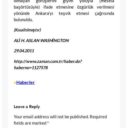
olmayan görüşlerini giyim yoluyla (mesela
başörtüsüyle) ifade etmesine özgürlük verilmesi
yönünde Ankara’yı teşvik etmesi çağrısında
bulunuldu.
(Kısaltılmıştır)
ALİ H. ASLAN WASHİNGTON
29.04.2011
http://www.zaman.com.tr/haber.do?
haberno=1127578
Haberler
•
Leave a Reply
Your email address will not be published.
Required
fields are marked
*