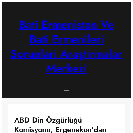
Skip
to
content
Bati Ermenistan Ve
Bati Ermenileri
Sorunlari Araştirmalar
Merkezi
ABD Din Özgürlüğü
Komisyonu, Ergenekon’dan