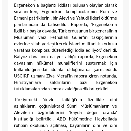
Ergenekon’la bağlantı iddiası bulunan olaylar olarak
sıralanırken, Ergenekon komplocularının Rum ve
Ermeni patriklerini, bir Alevi ve Yahudi lideri öldürme
planlarından da bahsedildi. Raporda, “Ergenekon’la
ilgili bir başka davada, Türk ordusunun bir generalinin
Müslüman vaiz Fethullah Gülen’in takipçilerinin
evlerine silah yerleştirerek İslami militanlık korkusu
yaratma komplosu düzenlediği iddia ediliyor.” denildi.
Balyoz davasının da yer aldığı raporda, Ergenekon
davasının hükümet muhaliflerini susturmak için
kullanıldığına dair iddialar olduğuna da işaret edildi.
USCIRF uzmanı Ziya Meral’in rapora giren notunda,
Hıristiyanlara saldırıların bazı Ergenekon
tutuklamalarından sonra azaldığına dikkat çekildi.
Türkiye’deki ‘devlet laikliği’nin özellikle dini
azınlıkların, çoğunluktaki Sünni Müslümanların ve
Alevilerin özgürlüklerini ‘kayda değer oranda’
kısıtladığı belirtildi. ABD hükümetine Heybeliada
ruhban okulunun açılması, bayanların dini ve dini