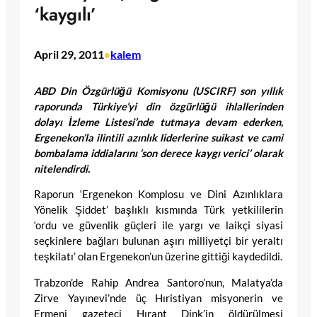
‘kaygılı’
April 29, 2011
kalem
•
ABD Din Özgürlüğü Komisyonu (USCIRF) son yıllık
raporunda Türkiye’yi din özgürlüğü ihlallerinden
dolayı İzleme Listesi’nde tutmaya devam ederken,
Ergenekon’la ilintili azınlık liderlerine suikast ve cami
bombalama iddialarını ‘son derece kaygı verici’ olarak
nitelendirdi.
Raporun ‘Ergenekon Komplosu ve Dini Azınlıklara
Yönelik Şiddet’ başlıklı kısmında Türk yetkililerin
‘ordu ve güvenlik güçleri ile yargı ve laikçi siyasi
seçkinlere bağları bulunan aşırı milliyetçi bir yeraltı
teşkilatı’ olan Ergenekon’un üzerine gittiği kaydedildi.
Trabzon’de Rahip Andrea Santoro’nun, Malatya’da
Zirve Yayınevi’nde üç Hıristiyan misyonerin ve
Ermeni gazeteci Hırant Dink’in öldürülmesi