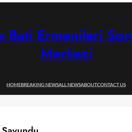
 Bati Ermenileri Sor
Merkezi
HOME
BREAKING NEWS
ALL NEWS
ABOUT
CONTACT US
nı Savundu