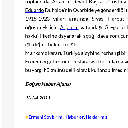
toplandıda,
Arjantin
Devlet Başkanı Cristina 
Eduardo
Duhalde’nin Oyarbide’ye gönderdiği t
1915-1923 yılları arasında
Sivas
, Harput
öğrenmek için
Arjantin
vatandaşı Gregorio H
hakkı’ ilkesine dayanarak açtığı dava sonucu
işlediğine hükmetmişti.
Mahkeme kararı,
Türkiye
aleyhine herhangi bir
Ermeni örgütlerinin uluslararası forumlarda
bu yargı hükmünü delil olarak kullanabilmesini
Doğan Haber Ajansı
10.04.2011
•
Ermeni Soykırımı
, 
Haberler
, 
Haklarımız