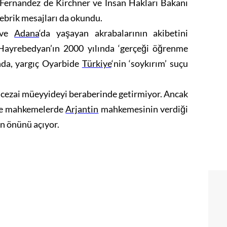
Fernandez de Kirchner ve İnsan Hakları Bakanı
ebrik mesajları da okundu.
 ve
Adana
‘da yaşayan akrabalarının akibetini
ayrebedyan’ın 2000 yılında ‘gerçeği öğrenme
nda, yargıç Oyarbide
Türkiye
‘nin ‘soykırım’ suçu
 cezai müeyyideyi beraberinde getirmiyor. Ancak
 ve mahkemelerde
Arjantin
mahkemesinin verdiği
n önünü açıyor.