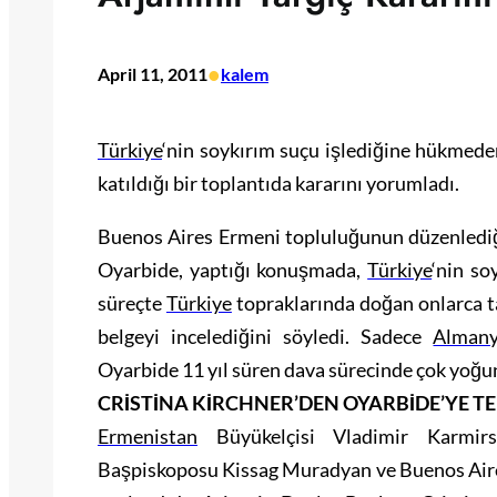
•
April 11, 2011
kalem
Türkiye
‘nin soykırım suçu işlediğine hükmede
katıldığı bir toplantıda kararını yorumladı.
Buenos Aires Ermeni topluluğunun düzenlediğ
Oyarbide, yaptığı konuşmada,
Türkiye
‘nin s
süreçte
Türkiye
topraklarında doğan onlarca ta
belgeyi incelediğini söyledi. Sadece
Alman
Oyarbide 11 yıl süren dava sürecinde çok yoğun ç
CRİSTİNA KİRCHNER’DEN OYARBİDE’YE TE
Ermenistan
Büyükelçisi Vladimir Karmir
Başpiskoposu Kissag Muradyan ve Buenos Aires