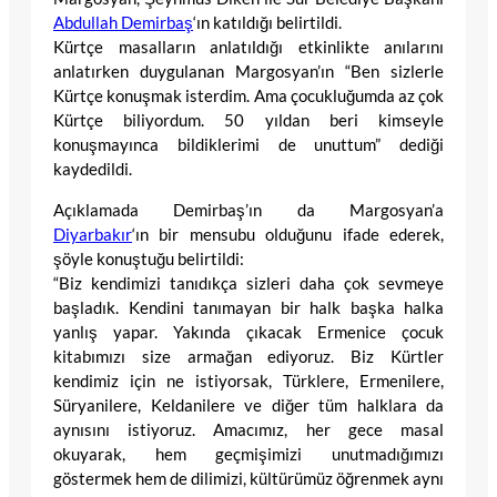
Abdullah Demirbaş
‘ın katıldığı belirtildi.
Kürtçe masalların anlatıldığı etkinlikte anılarını
anlatırken duygulanan Margosyan’ın “Ben sizlerle
Kürtçe konuşmak isterdim. Ama çocukluğumda az çok
Kürtçe biliyordum. 50 yıldan beri kimseyle
konuşmayınca bildiklerimi de unuttum” dediği
kaydedildi.
Açıklamada Demirbaş’ın da Margosyan’a
Diyarbakır
‘ın bir mensubu olduğunu ifade ederek,
şöyle konuştuğu belirtildi:
“Biz kendimizi tanıdıkça sizleri daha çok sevmeye
başladık. Kendini tanımayan bir halk başka halka
yanlış yapar. Yakında çıkacak Ermenice çocuk
kitabımızı size armağan ediyoruz. Biz Kürtler
kendimiz için ne istiyorsak, Türklere, Ermenilere,
Süryanilere, Keldanilere ve diğer tüm halklara da
aynısını istiyoruz. Amacımız, her gece masal
okuyarak, hem geçmişimizi unutmadığımızı
göstermek hem de dilimizi, kültürümüz öğrenmek aynı