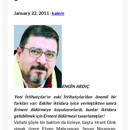
January 22, 2011
kalem
•
ENGİN ARDIÇ
Yeni İttihatçılar’ın eski İttihatçılar’dan önemli bir
farkları var: Eskiler iktidara iyice yerleştikten sonra
Ermeni öldürmeye koyuluyorlardı, bunlar iktidara
gelebilmek için Ermeni öldürmeyi tasarlamışlar!
Vallahi şöyle bir baktım da listeye, başta Hrant Dink
olmak üzere Etyen Mahçupyan, Sevan Nişanyan,