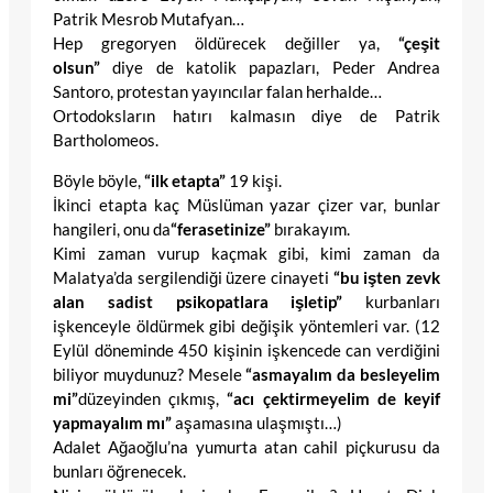
Patrik Mesrob Mutafyan…
Hep gregoryen öldürecek değiller ya,
“çeşit
olsun”
diye de katolik papazları, Peder Andrea
Santoro, protestan yayıncılar falan herhalde…
Ortodoksların hatırı kalmasın diye de Patrik
Bartholomeos.
Böyle böyle,
“ilk etapta”
19 kişi.
İkinci etapta kaç Müslüman yazar çizer var, bunlar
hangileri, onu da
“ferasetinize”
bırakayım.
Kimi zaman vurup kaçmak gibi, kimi zaman da
Malatya’da sergilendiği üzere cinayeti
“bu işten zevk
alan sadist psikopatlara işletip”
kurbanları
işkenceyle öldürmek gibi değişik yöntemleri var. (12
Eylül döneminde 450 kişinin işkencede can verdiğini
biliyor muydunuz? Mesele
“asmayalım da besleyelim
mi”
düzeyinden çıkmış,
“acı çektirmeyelim de keyif
yapmayalım mı”
aşamasına ulaşmıştı…)
Adalet Ağaoğlu’na yumurta atan cahil piçkurusu da
bunları öğrenecek.