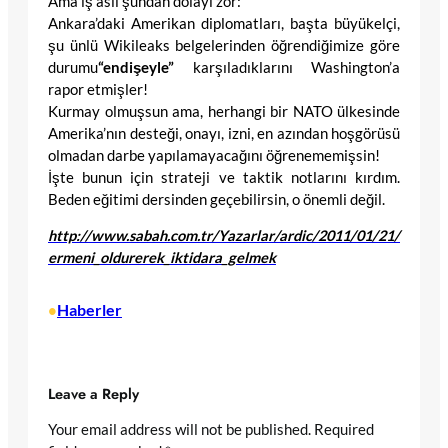
Ama iş asıl şundan dolayı zor:
Ankara’daki Amerikan diplomatları, başta büyükelçi,
şu ünlü Wikileaks belgelerinden öğrendiğimize göre
durumu
“endişeyle”
karşıladıklarını Washington’a
rapor etmişler!
Kurmay olmuşsun ama, herhangi bir NATO ülkesinde
Amerika’nın desteği, onayı, izni, en azından hoşgörüsü
olmadan darbe yapılamayacağını öğrenememişsin!
İşte bunun için strateji ve taktik notlarını kırdım.
Beden eğitimi dersinden geçebilirsin, o önemli değil.
http://www.sabah.com.tr/Yazarlar/ardic/2011/01/21/
ermeni_oldurerek_iktidara_gelmek
Haberler
•
Leave a Reply
Your email address will not be published.
Required