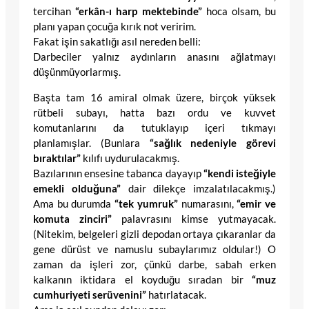
tercihan
“erkân-ı harp mektebinde”
hoca olsam, bu
planı yapan çocuğa kırık not veririm.
Fakat işin sakatlığı asıl nereden belli:
Darbeciler yalnız aydınların anasını ağlatmayı
düşünmüyorlarmış.
Başta tam 16 amiral olmak üzere, birçok yüksek
rütbeli subayı, hatta bazı ordu ve kuvvet
komutanlarını da tutuklayıp içeri tıkmayı
planlamışlar. (Bunlara
“sağlık nedeniyle görevi
bıraktılar”
kılıfı uydurulacakmış.
Bazılarının ensesine tabanca dayayıp
“kendi isteğiyle
emekli olduğuna”
dair dilekçe imzalatılacakmış.)
Ama bu durumda
“tek yumruk”
numarasını,
“emir ve
komuta zinciri”
palavrasını kimse yutmayacak.
(Nitekim, belgeleri gizli depodan ortaya çıkaranlar da
gene dürüst ve namuslu subaylarımız oldular!) O
zaman da işleri zor, çünkü darbe, sabah erken
kalkanın iktidara el koyduğu sıradan bir
“muz
cumhuriyeti serüvenini”
hatırlatacak.