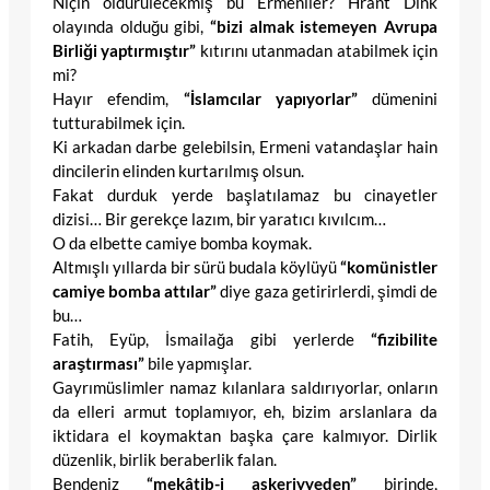
Niçin öldürülecekmiş bu Ermeniler? Hrant Dink
olayında olduğu gibi,
“bizi almak istemeyen Avrupa
Birliği yaptırmıştır”
kıtırını utanmadan atabilmek için
mi?
Hayır efendim,
“İslamcılar yapıyorlar”
dümenini
tutturabilmek için.
Ki arkadan darbe gelebilsin, Ermeni vatandaşlar hain
dincilerin elinden kurtarılmış olsun.
Fakat durduk yerde başlatılamaz bu cinayetler
dizisi… Bir gerekçe lazım, bir yaratıcı kıvılcım…
O da elbette camiye bomba koymak.
Altmışlı yıllarda bir sürü budala köylüyü
“komünistler
camiye bomba attılar”
diye gaza getirirlerdi, şimdi de
bu…
Fatih, Eyüp, İsmailağa gibi yerlerde
“fizibilite
araştırması”
bile yapmışlar.
Gayrımüslimler namaz kılanlara saldırıyorlar, onların
da elleri armut toplamıyor, eh, bizim arslanlara da
iktidara el koymaktan başka çare kalmıyor. Dirlik
düzenlik, birlik beraberlik falan.
Bendeniz
“mekâtib-i askeriyyeden”
birinde,