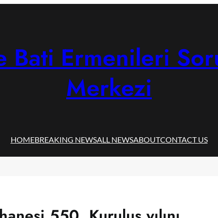
 Bati Ermenileri Sor
Merkezi
HOME
BREAKING NEWS
ALL NEWS
ABOUT
CONTACT US
hanesi 550. Kuruluş yılını