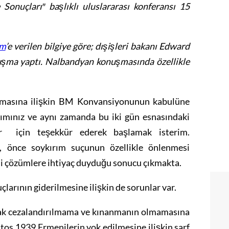
Sonuçları″ başlıklı uluslararası konferansı 15
m
’e verilen bilgiye göre; dışişleri bakanı Edward
uşma yaptı. Nalbandyan konuşmasında özellikle
ılmasına ilişkin BM Konvansiyonunun kabulüne
lımınız ve aynı zamanda bu iki gün esnasındaki
ar için teşekkür ederek başlamak isterim.
n, önce soykırım suçunun özellikle önlenmesi
li çözümlere ihtiyaç duyduğu sonucu çıkmakta.
larının giderilmesine ilişkin de sorunlar var.
arak cezalandırılmama ve kınanmanın olmamasına
tos 1939 Ermenilerin yok edilmesine ilişkin sarf