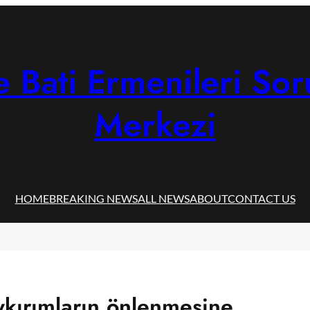
 Bati Ermenileri Sor
Merkezi
HOME
BREAKING NEWS
ALL NEWS
ABOUT
CONTACT US
kırımların önlenmesine,