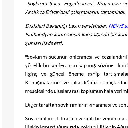
″Soykırım Suçu: Engellenmesi, Kınanması ve 
Aralık’ta Erivan’daki çalışmalarını tamamladı.
Dışişleri Bakanlığı basın servisinden
NEWS.a
Nalbandyan konferansın kapanışında bir kon
şunları ifade etti:
″Soykırım suçunun önlenmesi ve cezalandır
yönelik bu konferansın kapanış sözüne, katı
ilginç ve güncel öneme sahip tartışmal
Konuşmalarınız ve çıkardığınız sonuçlarda
meselesinde uluslararası toplumun hala verim
Diğer taraftan soykırımların kınanması ve sonuç
Soykırımların tekrarına verimli bir zemin ol
ilişkin konuştuğumuzda, çokları Hitler’in Ağus