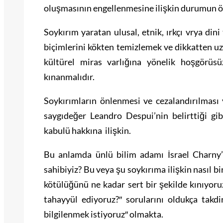
oluşmasının engellenmesine ilişkin durumun ö
Soykırım yaratan ulusal, etnik, ırkçı vrya d
biçimlerini kökten temizlemek ve dikkatten u
kültürel miras varlığına yönelik hoşgörüs
kınanmalıdır.
Soykırımların önlenmesi ve cezalandırılması
saygıdeğer Leandro Despui’nin belirttiği gib
kabulü hakkına ilişkin.
Bu anlamda ünlü bilim adamı İsrael Charny’ni
sahibiyiz? Bu veya şu soykırıma ilişkin nasıl bi
kötülüğünü ne kadar sert bir şekilde kınıyo
tahayyül ediyoruz?″ sorularını oldukça takd
bilgilenmek istiyoruz″ olmakta.