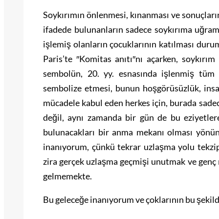
Soykırımın önlenmesi, kınanması ve sonuçları
ifadede bulunanların sadece soykırıma uğramı
işlemiş olanların çocuklarının katılması dur
Paris’te ″Komitas anıtı″nı açarken, soykırım 
sembolün, 20. yy. esnasında işlenmiş tüm s
sembolize etmesi, bunun hoşgörüsüzlük, insa
mücadele kabul eden herkes için, burada sadece
değil, aynı zamanda bir gün de bu eziyetler
bulunacakları bir anma mekanı olması yön
inanıyorum, çünkü tekrar uzlaşma yolu tekzip y
zira gerçek uzlaşma geçmişi unutmak ve genç 
gelmemekte.
Bu geleceğe inanıyorum ve çoklarının bu şeki