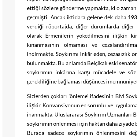
ettiği sözlere gönderme yapmakta, ki o zaman
geçmişti. Ancak iktidara gelene dek daha 193
verdiği röportajda, diğer durumlarda diğer h
olarak Ermenilerin yokedilmesini ilişkin k
kınanmasının olmaması ve cezalandırıl
indirmekte. Soykırımı inkâr eden, cezasızlık 
bulunmakta. Bu anlamda Belçikalı eski senatör 
soykırımın inkârına karşı mücadele ve söz
gerekliliğine bağlaması düşüncesi memnuniyet 
Sizlerden çokları ‘önleme’ ifadesinin BM So
ilişkin Konvansiyonun en sorunlu ve uygulama 
inanmakta. Uluslararası Soykırım Uzmanları Bi
soykırımın önlenmesi için haktan daha ziyade b
Burada sadece soykırımın önlenmesini de