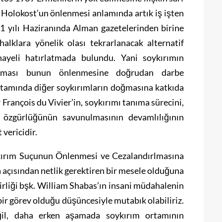
 Holokost’un önlenmesi anlamında artık iş işten
1 yılı Haziranında Alman gazetelerinden birine
alklara yönelik olası tekrarlanacak alternatif
inayeli hatırlatmada bulundu. Yani soykırımın
maması bunun önlenmesine doğrudan darbe
ortamında diğer soykırımların doğmasına katkıda
François du Vivier’in, soykırımı tanıma sürecini,
 özgürlüğünün savunulmasının devamlılığının
vericidir.
ykırım Suçunun Önlenmesi ve Cezalandırlmasına
açısından netlik gerektiren bir mesele olduğuna
rliği bşk. William Shabas’ın insani müdahalenin
ir görev olduğu düşüncesiyle mutabık olabiliriz.
ğil, daha erken aşamada soykırım ortamının