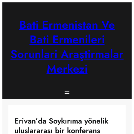
Skip
to
content
Bati Ermenistan Ve
Bati Ermenileri
Sorunlari Araştirmalar
Merkezi
Erivan’da Soykırıma yönelik
uluslararası bir konferans