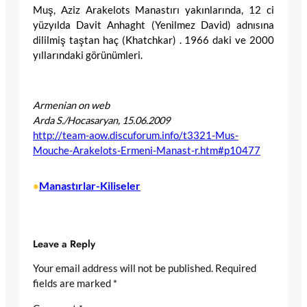
Muş, Aziz Arakelots Manastırı yakınlarında, 12 ci
yüzyılda Davit Anhaght (Yenilmez David) adnısına
dililmiş taştan haç (Khatchkar) . 1966 daki ve 2000
yıllarındaki görünümleri.
Armenian on web
Arda S./Hocasaryan, 15.06.2009
http://team-aow.discuforum.info/t3321-Mus-
Mouche-Arakelots-Ermeni-Manast-r.htm#p10477
Manastırlar-Kiliseler
•
Leave a Reply
Your email address will not be published.
Required
fields are marked
*