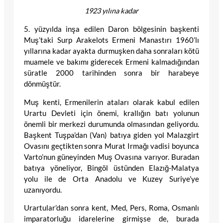
1923 yılına kadar
5. yüzyılda inşa edilen Daron bölgesinin başkenti
Muş’taki Surp Arakelots Ermeni Manastırı 1960’lı
yıllarına kadar ayakta durmuşken daha sonraları kötü
muamele ve bakımı giderecek Ermeni kalmadığından
süratle 2000 tarihinden sonra bir harabeye
dönmüştür.
Muş kenti, Ermenilerin ataları olarak kabul edilen
Urartu Devleti için önemi, krallığın batı yolunun
önemli bir merkezi durumunda olmasından geliyordu.
Başkent Tuşpa’dan (Van) batıya giden yol Malazgirt
Ovasını geçtikten sonra Murat Irmağı vadisi boyunca
Varto’nun güneyinden Muş Ovasına varıyor. Buradan
batıya yöneliyor, Bingöl üstünden Elazığ-Malatya
yolu ile de Orta Anadolu ve Kuzey Suriye’ye
uzanıyordu.
Urartular’dan sonra kent, Med, Pers, Roma, Osmanlı
imparatorluğu idarelerine girmişse de, burada