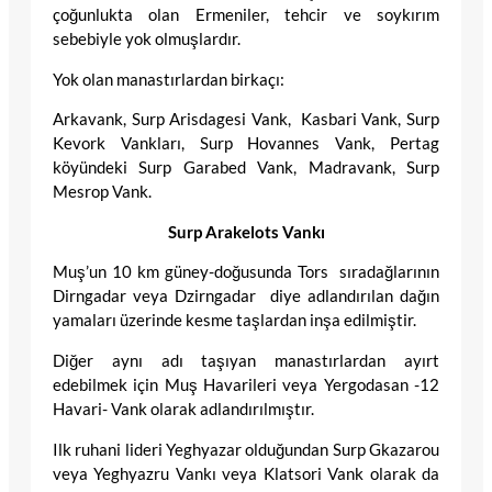
çoğunlukta olan Ermeniler, tehcir ve soykırım
sebebiyle yok olmuşlardır.
Yok olan manastırlardan birkaçı:
Arkavank, Surp Arisdagesi Vank, Kasbari Vank, Surp
Kevork Vankları, Surp Hovannes Vank, Pertag
köyündeki Surp Garabed Vank, Madravank, Surp
Mesrop Vank.
Surp Arakelots Vankı
Muş’un 10 km güney-doğusunda Tors sıradağlarının
Dirngadar veya Dzirngadar diye adlandırılan dağın
yamaları üzerinde kesme taşlardan inşa edilmiştir.
Diğer aynı adı taşıyan manastırlardan ayırt
edebilmek için Muş Havarileri veya Yergodasan -12
Havari- Vank olarak adlandırılmıştır.
Ilk ruhani lideri Yeghyazar olduğundan Surp Gkazarou
veya Yeghyazru Vankı veya Klatsori Vank olarak da