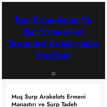
Skip
to
content
Bati Ermenistan Ve
Bati Ermenileri
Sorunlari Araştirmalar
Merkezi
Muş Surp Arakelots Ermeni
Manastırı ve Surp Tadeh