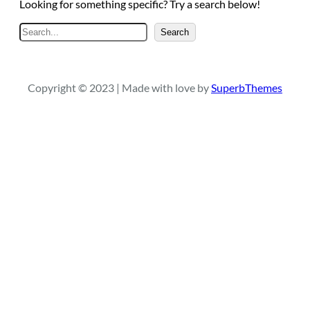
Looking for something specific? Try a search below!
S
Search
e
a
r
Copyright © 2023 | Made with love by
SuperbThemes
c
h