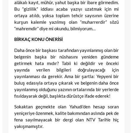
alâkalı kayıt, mühür, yahut başka bir ibare görmedim.
Bu “gizlilik” iddiası acaba yazıyı uzatmak için mi
ortaya atıldı, yoksa toplam tehcir sayısının üzerine
kurşun kalemle yazılmış olan “muharrerdir” sözü
“mahremdir” diye mi okundu, bilmiyorum…
BİRKAÇ KONU ÖNERİSİ
Daha önce bir başkası tarafından yayınlanmış olan bir
belgenin başka bir nüshasını yeniden gündeme
getirmek hata mıdır? Tabii ki değildir ve önceki
yayında verilen bilgileri doğrulayacağı için
yayınlanması da gerekir. Ama bir şartla: Yepyeni bir
buluş edasıyla ortaya çıkarak ve belgenin daha önce
yayınlanmış olduğunu yazının ortalarında bir yerlerde
fısıldayarak değil, başlıkta dürüstçe ifade ederek!
Sokaktan geçmekte olan Yahudi’den hesap soran
yeniçeriye özenmek, kalite bakımından aslında pek de
fena sayılmayacak bir dergi olan NTV Tarih’e hiç
yakışmamıştır.