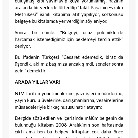
buluşmuş gibi yayınlayıp gûya yorumlamış. Yazının
arasında bir yerlerde lütfedilip “Talât Paşa’nın Evrak-ı
Metrukesi” isimli kitabıma atıf yapılıyor, sözkonusu
belgeye bu kitabımda yer verdiğim söyleniyor.
Sonra, bir cümle: “Belgeyi, ucuz polemiklerde
harcamak istemediğimiz için beklemeyi tercih ettik”
deniyor.
Bu ifadenin Türkçesi “Cesaret edemedik, biraz da
üşendik, aklımız başımıza ancak şimdi, seneler sonra
geldi” demektir
ARADA YILLAR VAR!
NTV Tarih’in yönetmenlerine, yazı işleri müdürlerine,
yayın kurulu üyelerine, danışmanlarına, vesairelerine
müsaadeleriyle birkaç hususu hatırlatayım:
Dergide sözü edilen ve içerisinde mâlûm belgenin de
bulunduğu kitabım 2008 Aralık’ının son haftasında
çıktı ama ben bu belgeyi kitaptan çok daha önce