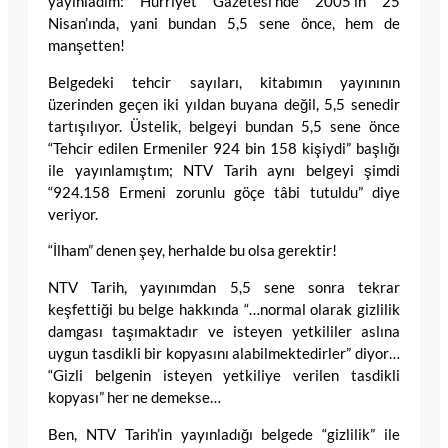
yayınladım: Hürriyet Gazetesi’nde 2005’in 25
Nisan’ında, yani bundan 5,5 sene önce, hem de
manşetten!
Belgedeki tehcir sayıları, kitabımın yayınının
üzerinden geçen iki yıldan buyana değil, 5,5 senedir
tartışılıyor. Üstelik, belgeyi bundan 5,5 sene önce
“Tehcir edilen Ermeniler 924 bin 158 kişiydi” başlığı
ile yayınlamıştım; NTV Tarih aynı belgeyi şimdi
“924.158 Ermeni zorunlu göçe tâbi tutuldu” diye
veriyor.
“İlham” denen şey, herhalde bu olsa gerektir!
NTV Tarih, yayınımdan 5,5 sene sonra tekrar
keşfettiği bu belge hakkında “…normal olarak gizlilik
damgası taşımaktadır ve isteyen yetkililer aslına
uygun tasdikli bir kopyasını alabilmektedirler” diyor…
“Gizli belgenin isteyen yetkiliye verilen tasdikli
kopyası” her ne demekse…
Ben, NTV Tarih’in yayınladığı belgede “gizlilik” ile