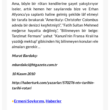
Ama, böyle bir rötarı kendilerine şayet yakıştırıyor
iseler, artık hemen her sayılarında bize ve Erhan
Afyoncu’ya saplantı haline gelmiş şekilde lâf etmeyi
bir tarafa bırakarak “Amerika’yı Christofer Colombus
adında bir denizci keşfetmişti”, “Fatih Sultan Mehmed
meğerse hayatta değilmiş”, “Bilinmeyen bir belge:
Tanzimat Fermanı” yahut “Kanunî’nin Fransa Kralı’na
yazdığı mektup” gibisinden hiç bilinmeyen konuları ele
almaları gerekir…
Murat Bardakçı
mbardakci@htgazete.com.tr
10 Kasım 2010
http://haberturk.com/yazarlar/570276-ntv-tarihin-
tarihi-rotari
Ermeni Soykırımı
, 
Haberler
•