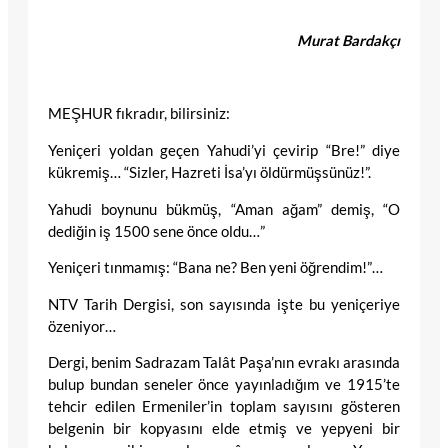
Murat Bardakçı
MEŞHUR fıkradır, bilirsiniz:
Yeniçeri yoldan geçen Yahudi’yi çevirip “Bre!” diye
kükremiş… “Sizler, Hazreti İsa’yı öldürmüşsünüz!”.
Yahudi boynunu bükmüş, “Aman ağam” demiş, “O
dediğin iş 1500 sene önce oldu…”
Yeniçeri tınmamış: “Bana ne? Ben yeni öğrendim!”…
NTV Tarih Dergisi, son sayısında işte bu yeniçeriye
özeniyor…
Dergi, benim Sadrazam Talât Paşa’nın evrakı arasında
bulup bundan seneler önce yayınladığım ve 1915’te
tehcir edilen Ermeniler’in toplam sayısını gösteren
belgenin bir kopyasını elde etmiş ve yepyeni bir