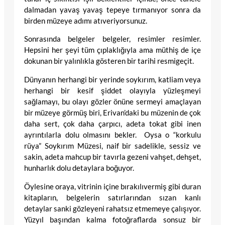
dalmadan yavaş yavaş tepeye tırmanıyor sonra da
birden müzeye adımı atıveriyorsunuz.
Sonrasında belgeler belgeler, resimler resimler.
Hepsini her şeyi tüm çıplaklığıyla ama müthiş de içe
dokunan bir yalınlıkla gösteren bir tarihi resmigeçit.
Dünyanın herhangi bir yerinde soykırım, katliam veya
herhangi bir kesif şiddet olayıyla yüzleşmeyi
sağlamayı, bu olayı gözler önüne sermeyi amaçlayan
bir müzeye görmüş biri, Erivan’daki bu müzenin de çok
daha sert, çok daha çarpıcı, adeta tokat gibi inen
ayrıntılarla dolu olmasını bekler. Oysa o “korkulu
rüya” Soykırım Müzesi, naif bir sadelikle, sessiz ve
sakin, adeta mahcup bir tavırla gezeni vahşet, dehşet,
hunharlık dolu detaylara boğuyor.
Öylesine oraya, vitrinin içine bırakılıvermiş gibi duran
kitapların, belgelerin satırlarından sızan kanlı
detaylar sanki gözleyeni rahatsız etmemeye çalışıyor.
Yüzyıl başından kalma fotoğraflarda sonsuz bir