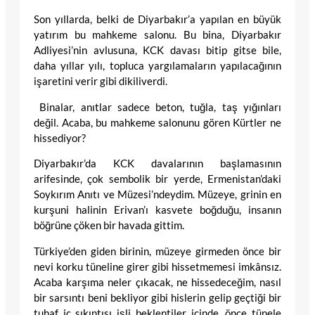
Son yıllarda, belki de Diyarbakır’a yapılan en büyük
yatırım bu mahkeme salonu. Bu bina, Diyarbakır
Adliyesi’nin avlusuna, KCK davası bitip gitse bile,
daha yıllar yılı, topluca yargılamaların yapılacağının
işaretini verir gibi dikiliverdi.
Binalar, anıtlar sadece beton, tuğla, taş yığınları
değil. Acaba, bu mahkeme salonunu gören Kürtler ne
hissediyor?
Diyarbakır’da KCK davalarının başlamasının
arifesinde, çok sembolik bir yerde, Ermenistan’daki
Soykırım Anıtı ve Müzesi’ndeydim. Müzeye, grinin en
kurşuni halinin Erivan’ı kasvete boğduğu, insanın
böğrüne çöken bir havada gittim.
Türkiye’den giden birinin, müzeye girmeden önce bir
nevi korku tüneline girer gibi hissetmemesi imkânsız.
Acaba karşıma neler çıkacak, ne hissedeceğim, nasıl
bir sarsıntı beni bekliyor gibi hislerin gelip geçtiği bir
tuhaf iç sıkıntısı işli beklentiler içinde, önce tünele