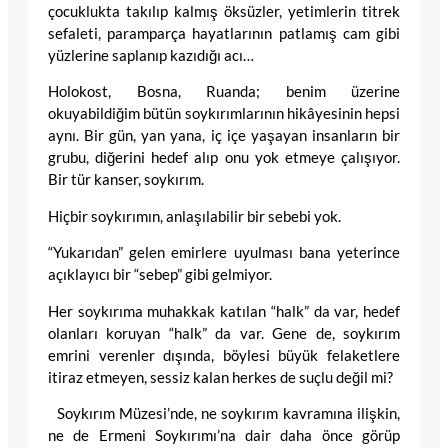
çocuklukta takılıp kalmış öksüzler, yetimlerin titrek
sefaleti, paramparça hayatlarının patlamış cam gibi
yüzlerine saplanıp kazıdığı acı…
Holokost, Bosna, Ruanda; benim üzerine
okuyabildiğim bütün soykırımlarının hikâyesinin hepsi
aynı. Bir gün, yan yana, iç içe yaşayan insanların bir
grubu, diğerini hedef alıp onu yok etmeye çalışıyor.
Bir tür kanser, soykırım.
Hiçbir soykırımın, anlaşılabilir bir sebebi yok.
“Yukarıdan” gelen emirlere uyulması bana yeterince
açıklayıcı bir “sebep” gibi gelmiyor.
Her soykırıma muhakkak katılan “halk” da var, hedef
olanları koruyan “halk” da var. Gene de, soykırım
emrini verenler dışında, böylesi büyük felaketlere
itiraz etmeyen, sessiz kalan herkes de suçlu değil mi?
Soykırım Müzesi’nde, ne soykırım kavramına ilişkin,
ne de Ermeni Soykırımı’na dair daha önce görüp