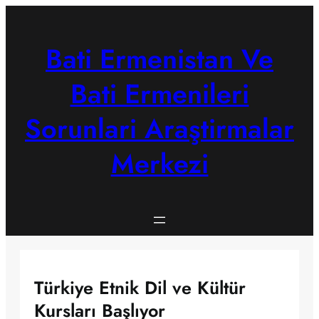
Skip
to
content
Bati Ermenistan Ve
Bati Ermenileri
Sorunlari Araştirmalar
Merkezi
Türkiye Etnik Dil ve Kültür
Kursları Başlıyor