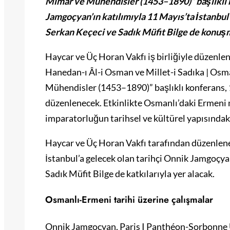
Mimar ve Mühendisler (1453–1890)” başlıklı k
Jamgoçyan’ın katılımıyla 11 Mayıs’ta İstanbul
Serkan Keçeci ve Sadık Müfit Bilge de konuşm
Haycar ve Üç Horan Vakfı iş birliğiyle düzenl
Hanedan-ı Âl-i Osman ve Millet-i Sadıka | Osm
Mühendisler (1453–1890)” başlıklı konferans, 
düzenlenecek. Etkinlikte Osmanlı’daki Ermeni 
imparatorluğun tarihsel ve kültürel yapısındaki 
Haycar ve Üç Horan Vakfı tarafından düzenlen
İstanbul’a gelecek olan tarihçi Onnik Jamgoçy
Sadık Müfit Bilge de katkılarıyla yer alacak.
Osmanlı-Ermeni tarihi üzerine çalışmalar
Onnik Jamgoçyan, Paris I Panthéon-Sorbonne Üni