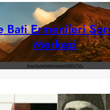
 Bati Ermenileri Sor
Merkezi
Ana Sayfa
Hakkımızda
ՀԱՅԵՐԷՆ