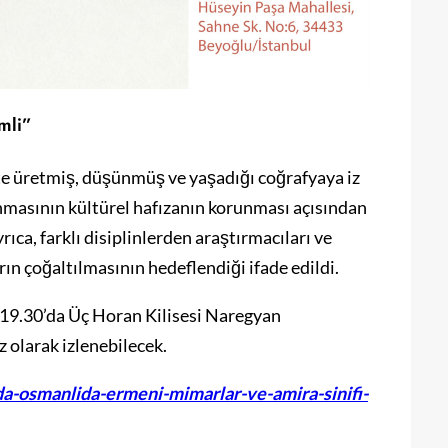
mli”
e üretmiş, düşünmüş ve yaşadığı coğrafyaya iz
masının kültürel hafızanın korunması açısından
ca, farklı disiplinlerden araştırmacıları ve
rın çoğaltılmasının hedeflendiği ifade edildi.
 19.30’da Üç Horan Kilisesi Naregyan
z olarak izlenebilecek.
a-osmanlida-ermeni-mimarlar-ve-amira-sinifi-