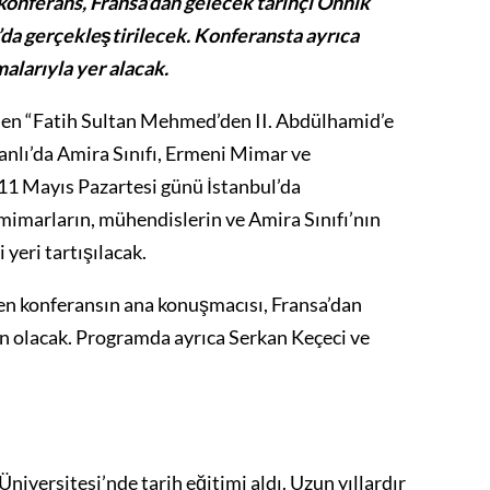
onferans, Fransa’dan gelecek tarihçi Onnik
’da gerçekleştirilecek. Konferansta ayrıca
alarıyla yer alacak.
enen “Fatih Sultan Mehmed’den II. Abdülhamid’e
anlı’da Amira Sınıfı, Ermeni Mimar ve
11 Mayıs Pazartesi günü İstanbul’da
mimarların, mühendislerin ve Amira Sınıfı’nın
yeri tartışılacak.
en konferansın ana konuşmacısı, Fransa’dan
an olacak. Programda ayrıca Serkan Keçeci ve
versitesi’nde tarih eğitimi aldı. Uzun yıllardır