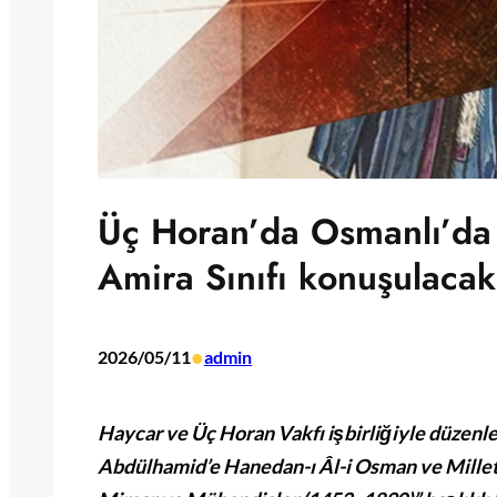
Üç Horan’da Osmanlı’da
Amira Sınıfı konuşulacak
•
2026/05/11
admin
Haycar ve Üç Horan Vakfı işbirliğiyle düzenl
Abdülhamid’e Hanedan-ı Âl-i Osman ve Millet-i