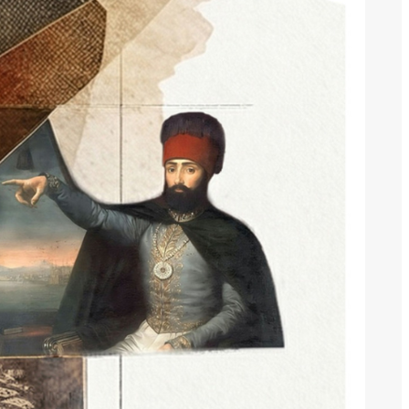
Batı Ermenistan ve Batı Ermenileri’yle
ilgili bilgi alış verişi gerçekleştirme
merkezinin internet sitesi.
Bu adresten bize ulaşabilirsiniz:
Son gönderiler