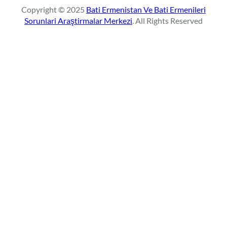
r
Copyright © 2025
Bati Ermenistan Ve Bati Ermenileri
c
Sorunlari Araştirmalar Merkezi
. All Rights Reserved
h