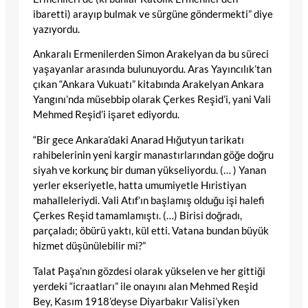
ibaretti) arayıp bulmak ve sürgüne göndermekti” diye
yazıyordu.
Ankaralı Ermenilerden Simon Arakelyan da bu süreci
yaşayanlar arasında bulunuyordu. Aras Yayıncılık’tan
çıkan “Ankara Vukuatı” kitabında Arakelyan Ankara
Yangını’nda müsebbip olarak Çerkes Reşid’i, yani Vali
Mehmed Reşid’i işaret ediyordu.
“Bir gece Ankara’daki Anarad Hığutyun tarikatı
rahibelerinin yeni kargir manastırlarından göğe doğru
siyah ve korkunç bir duman yükseliyordu. (… ) Yanan
yerler ekseriyetle, hatta umumiyetle Hıristiyan
mahalleleriydi. Vali Atıf’ın başlamış olduğu işi halefi
Çerkes Reşid tamamlamıştı. (…) Birisi doğradı,
parçaladı; öbürü yaktı, kül etti. Vatana bundan büyük
hizmet düşünülebilir mi?”
Talat Paşa’nın gözdesi olarak yükselen ve her gittiği
yerdeki “icraatları” ile onayını alan Mehmed Reşid
Bey, Kasım 1918’deyse Diyarbakır Valisi’yken