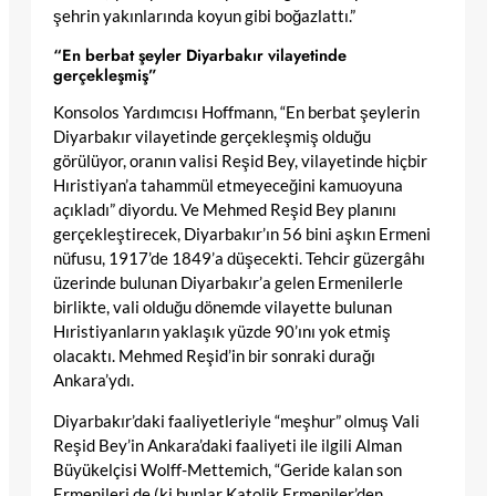
şehrin yakınlarında koyun gibi boğazlattı.”
“En berbat şeyler Diyarbakır vilayetinde
gerçekleşmiş”
Konsolos Yardımcısı Hoffmann, “En berbat şeylerin
Diyarbakır vilayetinde gerçekleşmiş olduğu
görülüyor, oranın valisi Reşid Bey, vilayetinde hiçbir
Hıristiyan’a tahammül etmeyeceğini kamuoyuna
açıkladı” diyordu. Ve Mehmed Reşid Bey planını
gerçekleştirecek, Diyarbakır’ın 56 bini aşkın Ermeni
nüfusu, 1917’de 1849’a düşecekti. Tehcir güzergâhı
üzerinde bulunan Diyarbakır’a gelen Ermenilerle
birlikte, vali olduğu dönemde vilayette bulunan
Hıristiyanların yaklaşık yüzde 90’ını yok etmiş
olacaktı. Mehmed Reşid’in bir sonraki durağı
Ankara’ydı.
Diyarbakır’daki faaliyetleriyle “meşhur” olmuş Vali
Reşid Bey’in Ankara’daki faaliyeti ile ilgili Alman
Büyükelçisi Wolff-Mettemich, “Geride kalan son
Ermenileri de (ki bunlar Katolik Ermeniler’den