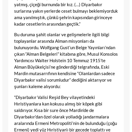
yatmış, çiçeği burnunda bir kız. (…) Diyarbakır
surlarına yakın yerlerde ceset bulmayı beklemiyorduk
ama yanılmıştık, çünkü şehrin kapısından girinceye
kadar cesetlerin arasından geçtik.”
Bu duruma şahit olanlar ve gelişmelerle ilgili bilgi
toplayanlar arasında Alman misyonları da
bulunuyordu. Wolfgang Gust’un Belge Yayınları’ndan
çıkan “Alman Belgeleri” kitabına göre, Musul Konsolos
Yardımcısı Walter Holstein 10 Temmuz 1915’te
Alman Büyükelçisi’ne gönderdiği telgrafında, Eski
Mardin mutasarrıfının kendisine “Olanlardan sadece
Diyarbakır valisi sorumludur” dediğini aktarıyor ve
şunları kaleme alıyordu:
“Diyarbakır Valisi Reşid Bey vilayetindeki
Hıristiyanlara kan kokusu almış bir köpek gibi
saldırıyor. Kısa bir sure önce Mardin’de de
Diyarbakır’dan özel olarak yolladığı jandarmalara
aralarında Ermeni Metropoliti’nin de bulunduğu (çoğu
Ermeni) yedi yüz Hıristiyan’ı bir gecede toplattı ve