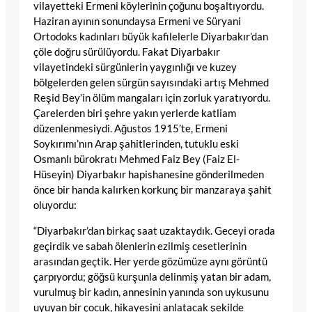
vilayetteki Ermeni köylerinin çoğunu boşaltıyordu.
Haziran ayının sonundaysa Ermeni ve Süryani
Ortodoks kadınları büyük kafilelerle Diyarbakır’dan
çöle doğru sürülüyordu. Fakat Diyarbakır
vilayetindeki sürgünlerin yaygınlığı ve kuzey
bölgelerden gelen sürgün sayısındaki artış Mehmed
Reşid Bey’in ölüm mangaları için zorluk yaratıyordu.
Çarelerden biri şehre yakın yerlerde katliam
düzenlenmesiydi. Ağustos 1915’te, Ermeni
Soykırımı’nın Arap şahitlerinden, tutuklu eski
Osmanlı bürokratı Mehmed Faiz Bey (Faiz El-
Hüseyin) Diyarbakır hapishanesine gönderilmeden
önce bir handa kalırken korkunç bir manzaraya şahit
oluyordu:
“Diyarbakır’dan birkaç saat uzaktaydık. Geceyi orada
geçirdik ve sabah ölenlerin ezilmiş cesetlerinin
arasından geçtik. Her yerde gözümüze aynı görüntü
çarpıyordu; göğsü kurşunla delinmiş yatan bir adam,
vurulmuş bir kadın, annesinin yanında son uykusunu
uyuyan bir çocuk, hikayesini anlatacak şekilde