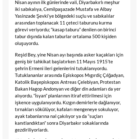
Nisan ayının ilk günlerinde vali, Diyarbakırlı meşhur
iki sabıkalıya, Cemilpaşazade Mustafa ve Albay
Yasinzade Şevki’ye bölgedeki suçlu ve sabıkalılar
arasından toplanacak 11 çeteci taburunu kurma
görevi veriyordu; “kasap taburu” denilen on birinci
tabur dışında kalan taburlar ortalama 500 kişiden
oluşuyordu.
Reşid Bey, yine Nisan ayı başında asker kaçakları için
geniş bir tahkikat başlatırken 11 Mayıs 1915’te
şehrin Ermeni ileri gelenlerini tutuklanıyordu.
Tutuklananlar arasında Episkopos Mıgırdiç Çılğadyan,
Katolik Başepiskopos Antreas Çelebiyan, Protestan
Bakan Hagop Andonyan ve diğer din adamları da yer
alıyordu. “İsyan” planlarının itiraf ettirilmesi için
işkence uygulanıyordu. Kızgın demirlerle dağlanıyor,
tırnakları sökülüyor, kafaları mengeneye sokuluyor,
ayak tabanlarına nal çakılıyor ya da “suçları
kanıtlandıktan” sonra Diyarbakır sokaklarında
gezdiriliyorlardı.