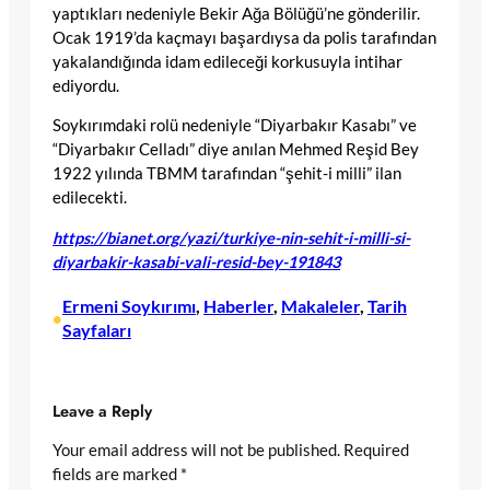
yaptıkları nedeniyle Bekir Ağa Bölüğü’ne gönderilir.
Ocak 1919’da kaçmayı başardıysa da polis tarafından
yakalandığında idam edileceği korkusuyla intihar
ediyordu.
Soykırımdaki rolü nedeniyle “Diyarbakır Kasabı” ve
“Diyarbakır Celladı” diye anılan Mehmed Reşid Bey
1922 yılında TBMM tarafından “şehit-i milli” ilan
edilecekti.
https://bianet.org/yazi/turkiye-nin-sehit-i-milli-si-
diyarbakir-kasabi-vali-resid-bey-191843
Ermeni Soykırımı
, 
Haberler
, 
Makaleler
, 
Tarih
•
Sayfaları
Leave a Reply
Your email address will not be published.
Required
fields are marked
*