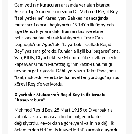
Cemiyeti’nin kurucuları arasında yer alan İstanbul
Askeri Tıp Akademisi mezunu Dr. Mehmed Reşid Bey,
“faaliyetlerine” Karesi yani Balıkesir sancağında
mutasarrıf olarak başlıyordu. 1914’ün ilk üç ayında
Ege Denizi kıyılarındaki Rumları tasfiye etme
politikasına faal olarak katılıyordu. Emre Can
Dağlıoğlu’nun Agos’taki “Diyarbekir Celladı Reşid
Bey” yazısına göre de, Rumlarla ilgili bu “başarısı” ona,
Van, Bitlis, Diyarbekir ve Mamuretülaziz vilayetlerini
kapsayan Umum Müfettişliği’nin kâtib-i umumiliği
unvanını getiriyordu. Dâhiliye Nazırı Talat Paşa, onu
“faal, muktedir ve erbab-ı hamiyetten gördüğü” için bu
görevi Reşid’e veriyordu.
Diyarbakır Mutasarrafı Reşid Bey’in ilk icraatı:
“Kasap taburu”
Mehmed Reşid Bey, 25 Mart 1915’te Diyarbakır’a
vali olarak atanması ardından bölgenin kaderi
değişiyordu. Kevorkian’a göre, yeni valinin aldığı ilk
önlemlerden biri “milis kuvvetlerini” kurmak oluyordu.