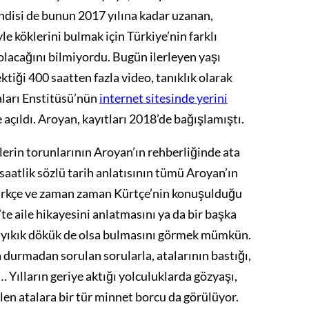
kendisi de bunun 2017 yılına kadar uzanan,
e köklerini bulmak için Türkiye’nin farklı
 olacağını bilmiyordu. Bugün ilerleyen yaşı
tiği 400 saatten fazla video, tanıklık olarak
ları Enstitüsü’nün
internet sitesinde yerini
açıldı. Aroyan, kayıtları 2018’de bağışlamıştı.
rin torunlarının Aroyan’ın rehberliğinde ata
aatlik sözlü tarih anlatısının tümü Aroyan’ın
Türkçe ve zaman zaman Kürtçe’nin konuşulduğu
te aile hikayesini anlatmasını ya da bir başka
i yıkık dökük de olsa bulmasını görmek mümkün.
a durmadan sorulan sorularla, atalarının bastığı,
Yılların geriye aktığı yolculuklarda gözyaşı,
len atalara bir tür minnet borcu da görülüyor.