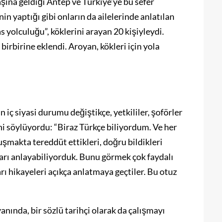
ına geldiği Antep ve Türkiye’ye bu sefer
in yaptığı gibi onların da ailelerinde anlatılan
s yolculuğu”, köklerini arayan 20 kişiyleydi.
 birbirine eklendi. Aroyan, kökleri için yola
ç siyasi durumu değiştikçe, yetkililer, şoförler
ini söylüyordu: “Biraz Türkçe biliyordum. Ve her
uşmakta tereddüt ettikleri, doğru bildikleri
ları anlayabiliyorduk. Bunu görmek çok faydalı
 hikayeleri açıkça anlatmaya geçtiler. Bu otuz
nında, bir sözlü tarihçi olarak da çalışmayı