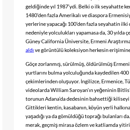
geldiğinde yıl 1987’ydi. Belki o ilk seyahatte 
1480’den fazla Amerikalı ve diaspora Ermenisiyl
yerlerine yapacağı 100’den fazla seyahatin ilki
nedeniyle yolculukları yapamasa da, 30 yılda çek
Güney California Üniversite, Ermeni Araştırma
aldı
ve görüntülü koleksiyon herkesin erişimine 
Göçe zorlanmış, sürülmüş, öldürülmüş Ermenile
yurtlarını bulma yolculuğunda kaydedilen 400 s
çekimlerinden oluşuyor. İngilizce, Ermenice, 
videolarda William Saroyan’ın yeğeninin Bitlis’
torunun Adana’da dedesinin bahsettiği kilisey
Gittikleri kentin, kasabanın, köyün yerli halkın
yaşadığı ya da gömüldüğü toprağı bulanları da… 
merak, geçmiş mirasa özlem ve katliamda yitiri