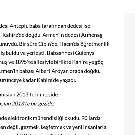
esi Antepli, baba tarafından dedesi ise
, Kahire’de doğdu. Armen’in dedesi Armenag
unuydu. Bir süre Cibin’de, Hacın’da öğretmenlik
a iş buldu ve yerleşti. Babaannesi Gülenya
ş ve 1895’te ailesiyle birlikte Kahire’ye göç
rmen’in babası Albert Aroyan orada doğdu.
ürünceye kadar Kahire’de yaşadı.
ian 2013’te bir gezide.
de elektronik mühendisliği okudu. 90’larda
 işten değil, gezmek, keşfetmek ve yeni insanlarla