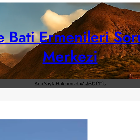
 Bati Ermenileri Sor
Merkezi
Ana Sayfa
Hakkımızda
ՀԱՅԵՐԷՆ