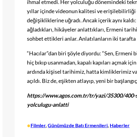
ihmal etmedi. Her yolculuğu dönemindeki teknolo
yıllar içinde videonun kalitesi ve erişilebilirliğ
değişikliklerine uğradı. Ancak içerik aynı kaldı: 
ağladıkları, hikâyeler anlattıkları, Ermeni tarih
sohbet ettikleri anlar. Anlatılanların iki taraft
“Hacılar”dan biri şöyle diyordu: “Sen, Ermeni bi
hiç bıkıp usanmadan, kapalı kapıları açmak için 
ardında kişisel tarihimiz, hatta kimliklerimiz v
açıldı. Biz de, eşikten atlayıp, yeni bir başlangıç
https://www.agos.com.tr/tr/yazi/35300/400-s
yolculugu-anlatti
•
Filmler
, 
Günümüzde Batı Ermenileri
, 
Haberler