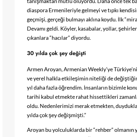
tanışmaktan mutlu oluyordu. Daha önce tek baş
diaspora Ermenileriyle gelmeyi ve tıpkı kendisin
geçmişi, gerçeği bulmayı aklına koydu. İlk “mira
Devamı geldi. Köyler, kasabalar, yollar, şehirler
çıkanlara “hacılar” diyordu.
30 yılda çok şey değişti
Armen Aroyan, Armenian Weekly’ye Türkiye’nin i
ve yerel halkla etkileşimin niteliği de değiştiğ
yıl daha fazla öğrendim. İnsanların bizimle kon
tarihi kabul etmekte rahat hissettikleri zaman
oldu. Nedenlerimizi merak etmekten, duydukları
yılda çok şey değişmişti.”
Aroyan bu yolculuklarda bir “rehber” olmanın ya