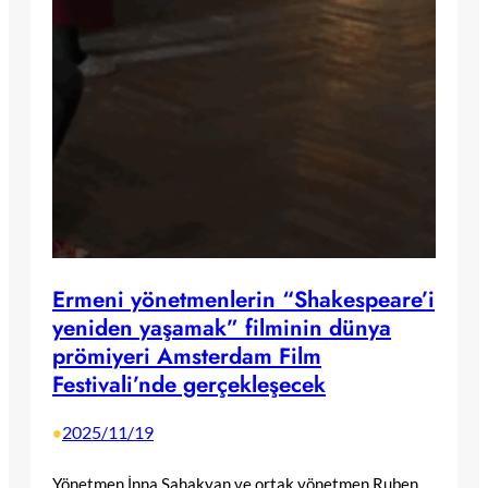
Ermeni yönetmenlerin “Shakespeare’i
yeniden yaşamak” filminin dünya
prömiyeri Amsterdam Film
Festivali’nde gerçekleşecek
2025/11/19
•
Yönetmen İnna Sahakyan ve ortak yönetmen Ruben