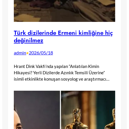
Türk dizilerinde Ermeni kimliğine hiç
değinilmez
admin
2026/05/18
•
Hrant Dink Vakfı’nda yapılan “Anlatılan Kimin
Hikayesi? Yerli Dizilerde Azınlık Temsili Üzerine”
isimli etkinlikte konuşan sosyolog ve araştırmacı…