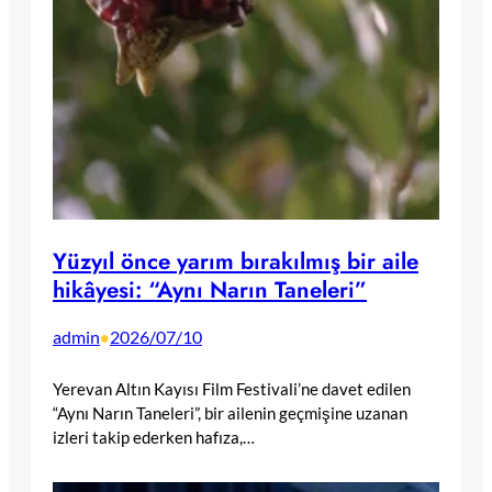
Yüzyıl önce yarım bırakılmış bir aile
hikâyesi: “Aynı Narın Taneleri”
admin
2026/07/10
•
Yerevan Altın Kayısı Film Festivali’ne davet edilen
“Aynı Narın Taneleri”, bir ailenin geçmişine uzanan
izleri takip ederken hafıza,…