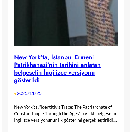
New York’ta, İstanbul Ermeni
Patrikhanesi’nin tarihini anlatan
belgeselin İngilizce versiyonu
gösterildi
2025/11/25
•
New York’ta, “İdentitiy’s Trace: The Patriarchate of
Constantinople Through the Ages” başlıklı belgeselin
İngilizce versiyonunun ilk gösterimi gerçekleştirildi.…