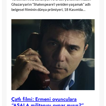
Ghazaryan’ın “Shakespeare’i yeniden yaşamak” adlı
belgesel filminin dünya prömiyeri, 18 Kasım’da…
Çatlı filmi: Ermeni oyunculara
“ASALA militanını oynar mısın?”