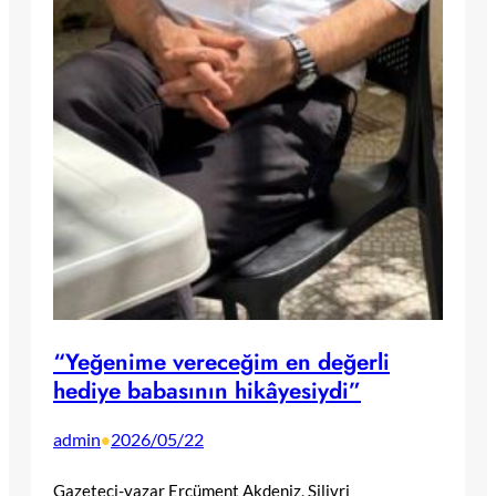
“Yeğenime vereceğim en değerli
hediye babasının hikâyesiydi”
admin
2026/05/22
•
Gazeteci-yazar Ercüment Akdeniz, Silivri