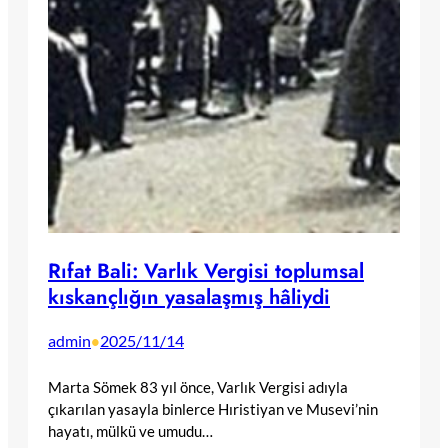
Rıfat Bali: Varlık Vergisi toplumsal
kıskançlığın yasalaşmış hâliydi
admin
2025/11/14
•
Marta Sömek 83 yıl önce, Varlık Vergisi adıyla
çıkarılan yasayla binlerce Hıristiyan ve Musevi’nin
hayatı, mülkü ve umudu…