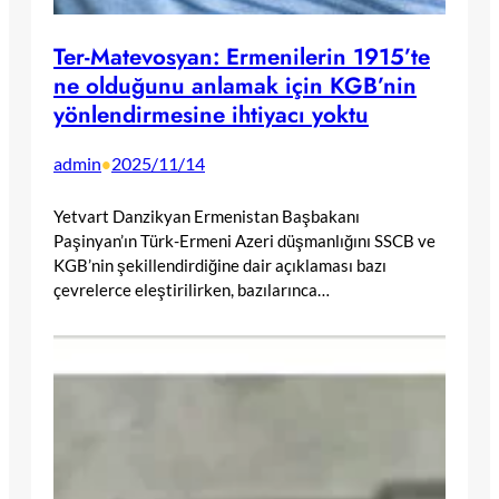
Ter-Matevosyan: Ermenilerin 1915’te
ne olduğunu anlamak için KGB’nin
yönlendirmesine ihtiyacı yoktu
admin
2025/11/14
•
Yetvart Danzikyan Ermenistan Başbakanı
Paşinyan’ın Türk-Ermeni Azeri düşmanlığını SSCB ve
KGB’nin şekillendirdiğine dair açıklaması bazı
çevrelerce eleştirilirken, bazılarınca…