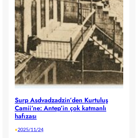
Surp Asdvadzadzin’den Kurtuluş
Camii’ne: Antep’in çok katmanlı
hafızası
2025/11/24
•