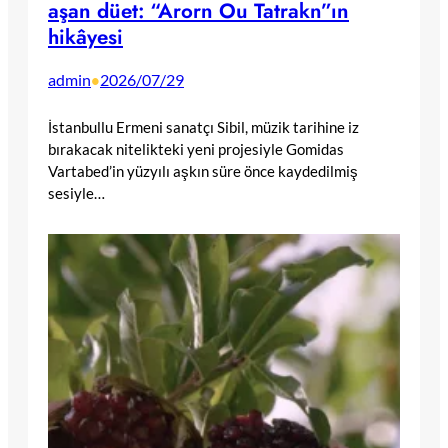
aşan düet: “Arorn Ou Tatrakn”ın
hikâyesi
admin
2026/07/29
•
İstanbullu Ermeni sanatçı Sibil, müzik tarihine iz
bırakacak nitelikteki yeni projesiyle Gomidas
Vartabed’in yüzyılı aşkın süre önce kaydedilmiş
sesiyle…