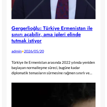
Gergerlioğlu։ Türkiye Ermenistan ile
sınırı açabilir, ama ipleri elinde
tutmak istiyor
admin
2026/05/20
•
Türkiye ile Ermenistan arasında 2022 yılında yeniden
başlayan normalleşme süreci, bugüne kadar
diplomatik temasların sürmesine rağmen sınırlı ve…