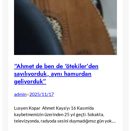
“Ahmet de ben de ‘ötekiler’den
sayılıyorduk, aynı hamurdan
geliyorduk”
admin
2025/11/17
•
Lusyen Kopar Ahmet Kaya’yı 16 Kasım’da
kaybetmemizin üzerinden 25 yıl geçti. Sokakta,
televizyonda, radyoda sesini duymadığımız gün yok.…