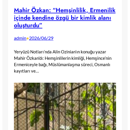
Mahir Özkan: “Hemşinlilik, Ermenilik
içinde kendine özgü bir kimlik alanı
oluşturdu”
admin
2026/06/29
•
Yeryüzü Notları’nda Alin Ozinian’ın konuğu yazar
Mahir Özkan’dı: Hemşinlilerin kimliği, Hemşince’nin
Ermeniceyle bağı, Müslümanlaşma süreci, Osmanlı
kayıtları ve…