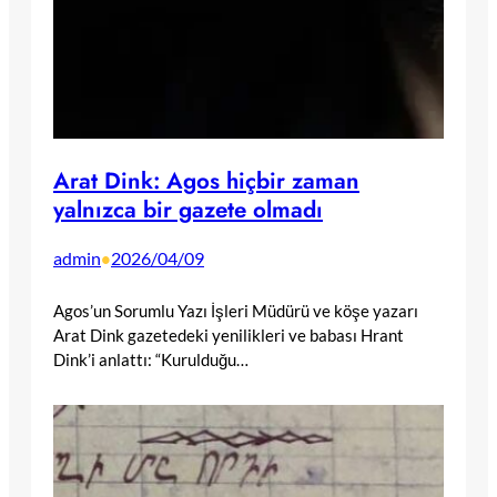
Arat Dink: Agos hiçbir zaman
yalnızca bir gazete olmadı
admin
2026/04/09
•
Agos’un Sorumlu Yazı İşleri Müdürü ve köşe yazarı
Arat Dink gazetedeki yenilikleri ve babası Hrant
Dink’i anlattı: “Kurulduğu…