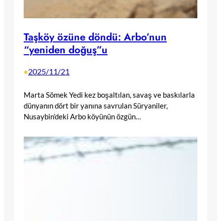
Taşköy özüne döndü: Arbo’nun
“yeniden doğuş”u
2025/11/21
•
Marta Sömek Yedi kez boşaltılan, savaş ve baskılarla
dünyanın dört bir yanına savrulan Süryaniler,
Nusaybin’deki Arbo köyünün özgün…