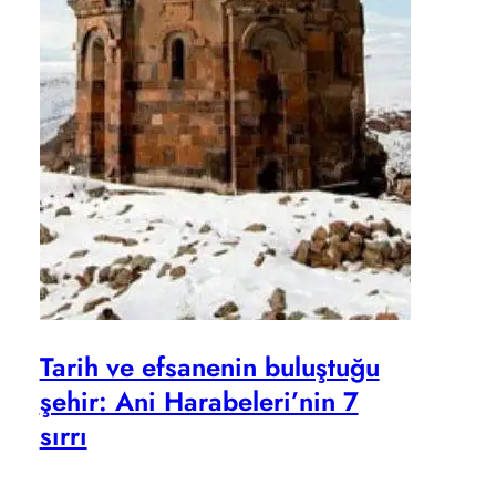
Tarih ve efsanenin buluştuğu
şehir: Ani Harabeleri’nin 7
sırrı