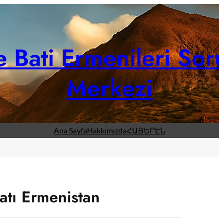
 Bati Ermenileri Sor
Merkezi
Ana Sayfa
Hakkımızda
ՀԱՅԵՐԷՆ
tı Ermenistan