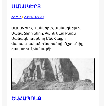
ՄԱՆԱԿԵՐՏ
admin
2011/07/20
•
ՄԱՆԱԿԵՐՏ, Մանկերտ, Մանազկերտ,
Մանաճիրի բերդ, Քարն կամ Քառն
Մանակերտ. բերդ Մեծ Հայքի
Վասպուրականի նահանգի Ռշտունիք
գավառում, Վանա լճի…
ՇԱՀԱՊՈՆՔ