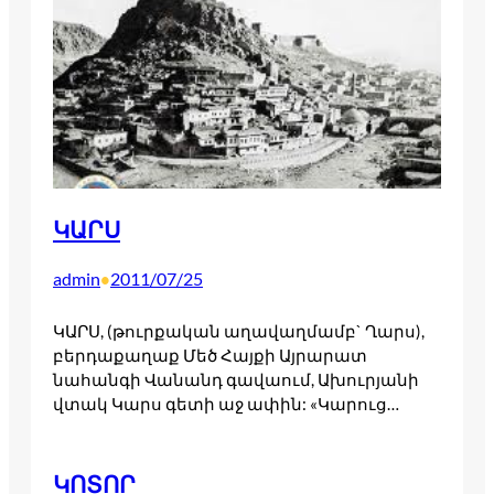
ԿԱՐՍ
admin
2011/07/25
•
ԿԱՐՍ, (թուրքական աղավաղմամբ` Ղարս),
բերդաքաղաք Մեծ Հայքի Այրարատ
նահանգի Վանանդ գավաում, Ախուրյանի
վտակ Կարս գետի աջ ափին: «Կարուց…
ԿՈՏՈՐ