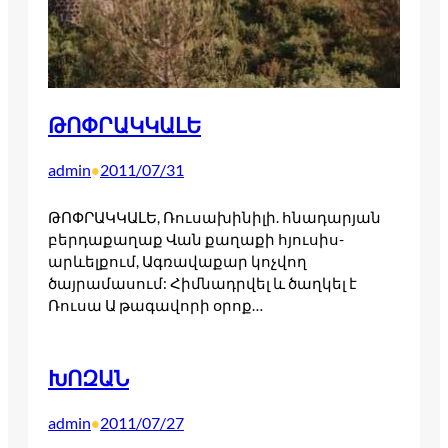
ԹՈՓՐԱԿԿԱԼԵ
admin
2011/07/31
•
ԹՈՓՐԱԿԿԱԼԵ, Ռուսախինիլի. հնադարյան
բերդաքաղաք Վան քաղաքի հյուսիս-
արևելքում, Ագռավաքար կոչվող
ծայրամասում: Հիմնադրվել և ծաղկել է
Ռուսա Ա թագավորի օրոք…
ԽՈԶԱՆ
admin
2011/07/27
•