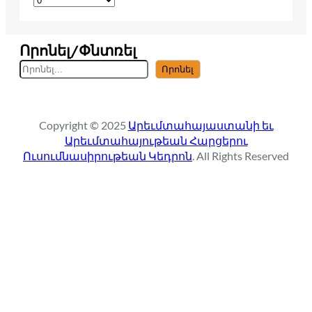
Որոնել/Փնտռել
S
Որոնել
e
a
r
Copyright © 2025
Արեւմտահայաստանի եւ
c
Արեւմտահայութեան Հարցերու
h
Ուսումնասիրութեան Կեդրոն
. All Rights Reserved