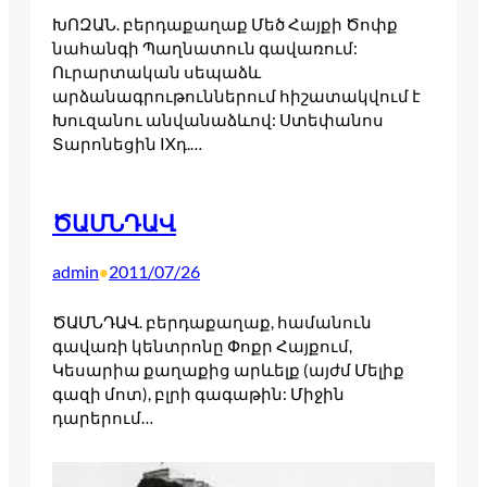
ԽՈԶԱՆ. բերդաքաղաք Մեծ Հայքի Ծոփք
նահանգի Պաղնատուն գավառում:
Ուրարտական սեպաձև
արձանագրութուններում հիշատակվում է
Խուզանու անվանաձևով: Ստեփանոս
Տարոնեցին IXդ.…
ԾԱՄՆԴԱՎ
admin
2011/07/26
•
ԾԱՄՆԴԱՎ. բերդաքաղաք, համանուն
գավառի կենտրոնը Փոքր Հայքում,
Կեսարիա քաղաքից արևելք (այժմ Մելիք
գազի մոտ), բլրի գագաթին: Միջին
դարերում…