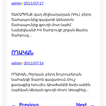
admin
2011/07/17
•
ՇԱՀԱՊՈՆՔ. վաղ միջնադարյան (VIդ.) բերդ
Շահապունիք գավառի կենտրոն
Շահապունիք գյուղի մոտ (այժմ`
Նախիջևանի ԻՀ Շահբուզի շրջան Քյանդ
Շահբուզ…
ՈՂԱԿԱՆ
admin
2011/07/16
•
ՈՂԱԿԱՆ, Ողոկան. բերդ Տուրուբերան
նահանգի Տարոն գավառում, Մուշ
քաղաքից հյուսիս, Արածանիի ձախ ափին
(այժմյան Ախկան գյուղի մոտ): Առաջինը…
←
Previous
Next
→