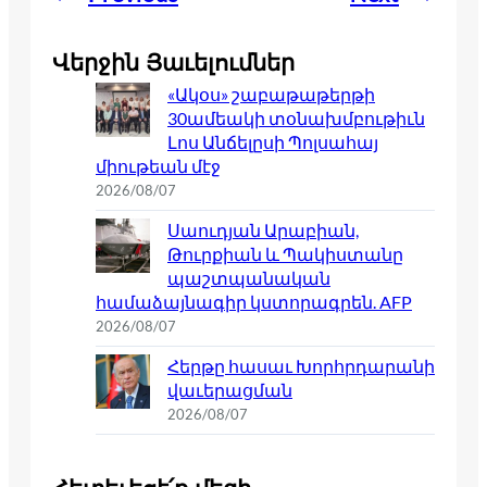
Վերջին Յաւելումներ
«Ակօս» շաբաթաթերթի
30ամեակի տօնախմբութիւն
Լոս Անճելըսի Պոլսահայ
միութեան մէջ
2026/08/07
Սաուդյան Արաբիան,
Թուրքիան և Պակիստանը
պաշտպանական
համաձայնագիր կստորագրեն. AFP
2026/08/07
Հերթը հասաւ Խորհրդարանի
վաւերացման
2026/08/07