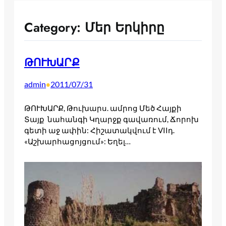
Category:
Մեր Երկիրը
ԹՈՒԽԱՐՔ
admin
2011/07/31
•
ԹՈՒԽԱՐՔ, Թուխարս. ամրոց Մեծ Հայքի
Տայք նահանգի Կղարջք գավառում, Ճորոխ
գետի աջ ափին: Հիշատակվում է VIIդ.
«Աշխարհացոյցում»: Եղել…