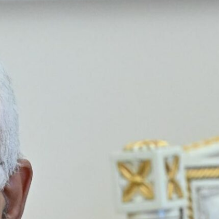
«Ակօս» շաբաթաթերթի
30ամեակի տօնախմբութիւն
Լոս Անճելըսի Պոլսահայ միութեան մէջ
2026/08/07
Սաուդյան Արաբիան,
Թուրքիան և Պակիստանը
պաշտպանական համաձայնագիր
կստորագրեն. AFP
2026/08/07
Հերթը հասաւ Խորհրդարանի
վաւերացման
2026/08/07