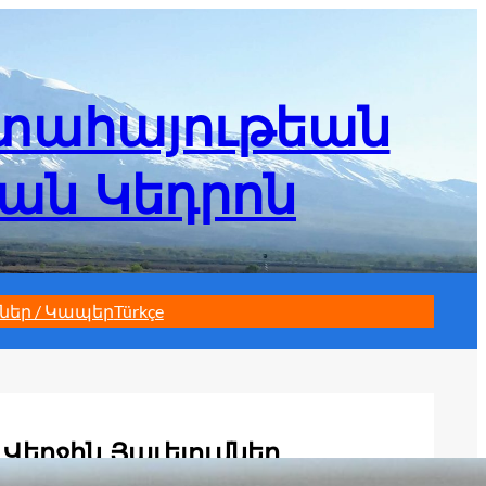
մտահայութեան
եան Կեդրոն
ներ / Կապեր
Türkçe
Վերջին Յաւելումներ