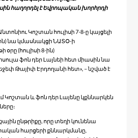
սին հաղորդել է Եվրոպական խորհրդի
ոնիու Կոշտան հուլիսի 7-8-ը կայցելի
-ին) նա կմասնակցի ՆԱՏՕ-ի
օրը (հուլիսի 8-ին)
ւլա ֆոն դեր Լայնեի հետ միասին նա
եփ Թայիփ Էրդողանի հետ», – նշված է
 Կոշտան և ֆոն դեր Լայենը կքննարկեն
ները։
ին ընթրիքը, որը տեղի կունենա
վարական հարցերի քննարկմանը,