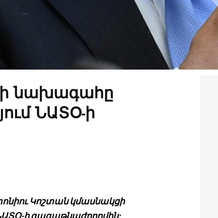
դի նախագահը
ում ՆԱՏՕ-ի
ոնիու Կոշտան կմասնակցի
ք ՆԱՏՕ-ի գագաթնաժողովին: