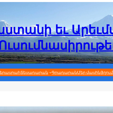
ստանի եւ Արեւ
Ուսումնասիրութ
երասրահ
Տեսադարան
Գրադարան
Մեր մասին
Յղում