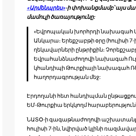
«Արմենպրես»
-ի փոխանցմամբ՝ այս մա
մամուլի ծառայությունը:
«Եվրոպական խորհրդի նախագահ Անտ
Անկարա։ Երեքշաբթի օրը (հուլիսի 7
ղեկավարների ընթրիքին։ Չորեքշաբթի 
Եվրահանձնաժողովի նախագահ Ուրսո
կհանդիպի Թուրքիայի նախագահ Ռեջ
հաղորդագրության մեջ:
Էրդողանի հետ հանդիպման ընթացքում
ԵՄ-Թուրքիա երկկողմ հարաբերություն
ՆԱՏՕ-ի գագաթնաժողովի աշխատանքայ
հուլիսի 7-ին, նվիրված կլինի ռազմա