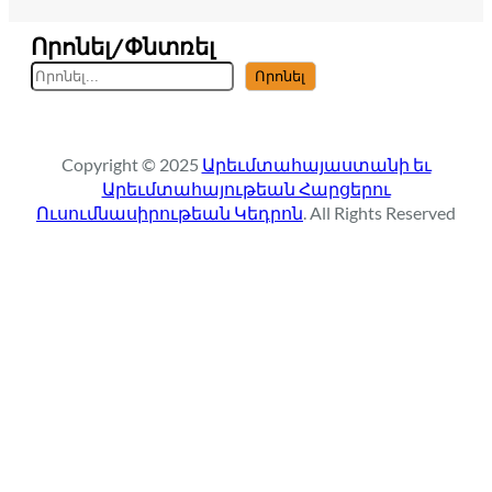
Որոնել/Փնտռել
S
Որոնել
e
a
r
Copyright © 2025
Արեւմտահայաստանի եւ
c
Արեւմտահայութեան Հարցերու
h
Ուսումնասիրութեան Կեդրոն
. All Rights Reserved