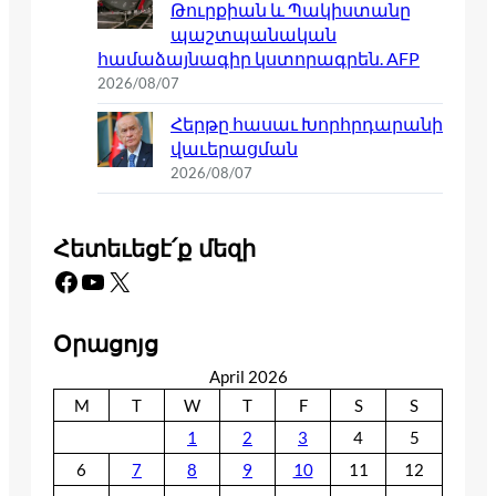
Թուրքիան և Պակիստանը
պաշտպանական
համաձայնագիր կստորագրեն. AFP
2026/08/07
Հերթը հասաւ Խորհրդարանի
վաւերացման
2026/08/07
Հետեւեցէ՛ք մեզի
Facebook
YouTube
X
Օրացոյց
April 2026
M
T
W
T
F
S
S
1
2
3
4
5
6
7
8
9
10
11
12