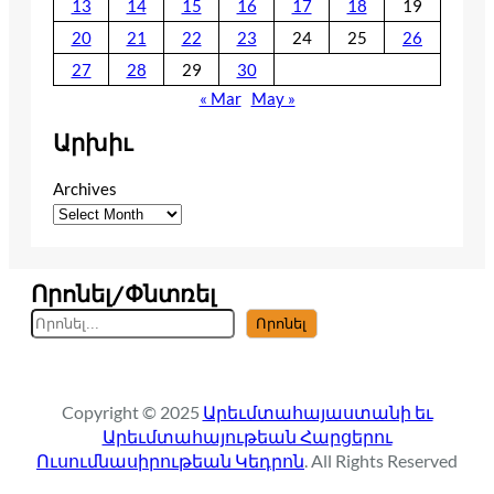
13
14
15
16
17
18
19
20
21
22
23
24
25
26
27
28
29
30
« Mar
May »
Արխիւ
Archives
Որոնել/Փնտռել
S
Որոնել
e
a
r
Copyright © 2025
Արեւմտահայաստանի եւ
c
Արեւմտահայութեան Հարցերու
h
Ուսումնասիրութեան Կեդրոն
. All Rights Reserved