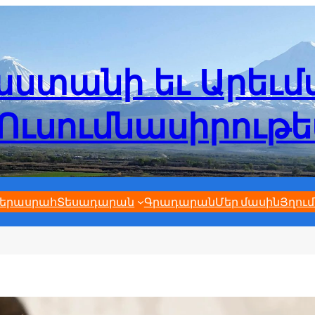
ստանի եւ Արեւ
Ուսումնասիրութ
երասրահ
Տեսադարան
Գրադարան
Մեր մասին
Յղում