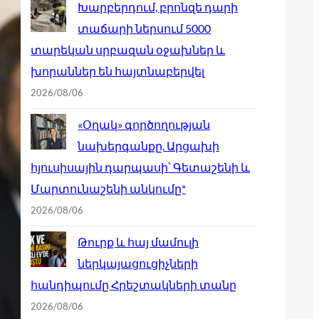
Խարբերդում, բրոնզե դարի
տաճարի ներսում 5000
տարեկան սրբազան օջախներ և
խորաններ են հայտնաբերվել
2026/08/06
«Օղակ» գործողության
նախերգանքը. Արցախի
հյուսիսային դարպասի՝ Գետաշենի և
Մարտունաշենի անկումը*
2026/08/06
Թուրք և հայ մամուլի
ներկայացուցիչների
հանդիպումը Հրեշտակների տանը
2026/08/06