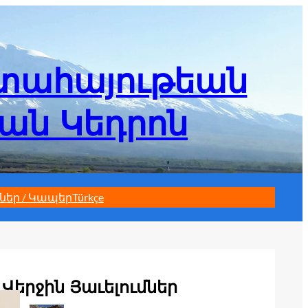
մտահայութեան
եան Կեդրոն
ներ / Կապեր
Türkçe
Վերջին Յաւելումներ