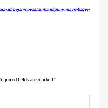
qia-adrbejan-hayastan-handipum-miayn-baqvi-
equired fields are marked
*