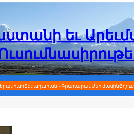
ստանի եւ Արեւ
Ուսումնասիրութ
երասրահ
Տեսադարան
Գրադարան
Մեր մասին
Յղում