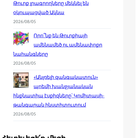
Թուրք լրագրողները մեկնել են
օկուպացված Ակնա
2026/08/05
Որո՞նք են Թուրքիայի
ամենամեծ ու ամենափոքր
նահանգները
2026/08/05
«Անլռելի զանգակատուն»
պոեմի խանջյանական
ինքնատիպ էսքիզները՝ Կոմիտասի-
թանգարան ինստիտուտում
2026/08/05