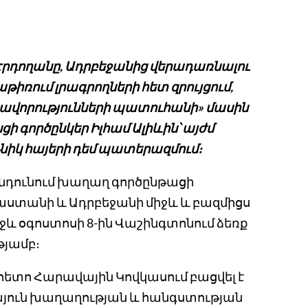
րդողանը, Ադրբեջանից վերադառնալու
ում լրագրողների հետ զրույցում,
րավորությունների պատուհանի» մասին
նցի գործընկեր Իլհամ Ալիևին՝ այժմ
իկ հայերի դեմ պատերազմում։
է ընդունում խաղաղ գործընթացի
աստանի և Ադրբեջանի միջև և բազմիցս
իջև օգոստոսի 8-ին Վաշինգտոնում ձեռք
յամբ։
 հետո Հարավային Կովկասում բացվել է
այուն խաղաղության և հանգստության