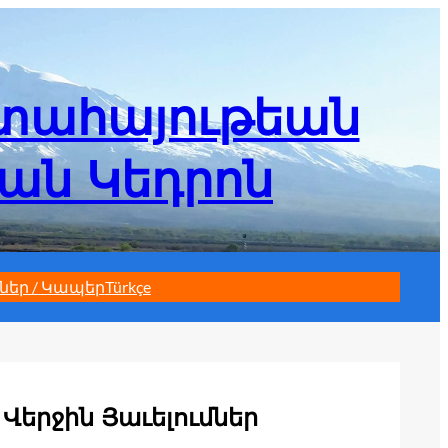
մտահայութեան
եան Կեդրոն
ներ / Կապեր
Türkçe
Վերջին Յաւելումներ