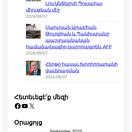
Լոս Անճելըսի Պոլսահայ
միութեան մէջ
2026/08/07
Սաուդյան Արաբիան,
Թուրքիան և Պակիստանը
պաշտպանական
համաձայնագիր կստորագրեն. AFP
2026/08/07
Հերթը հասաւ Խորհրդարանի
վաւերացման
2026/08/07
Հետեւեցէ՛ք մեզի
Facebook
YouTube
X
Օրացոյց
September 2025