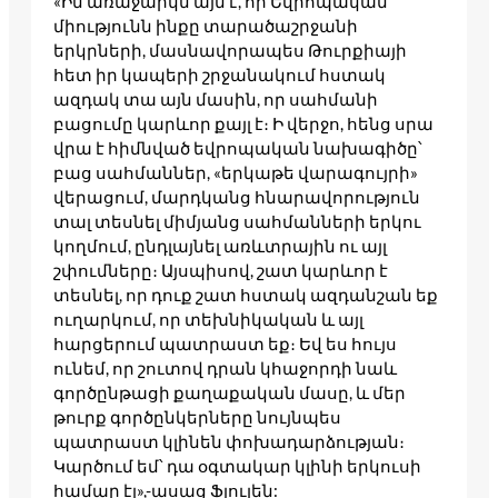
«Իմ առաջարկն այն է, որ Եվրոպական
միությունն ինքը տարածաշրջանի
երկրների, մասնավորապես Թուրքիայի
հետ իր կապերի շրջանակում հստակ
ազդակ տա այն մասին, որ սահմանի
բացումը կարևոր քայլ է։ Ի վերջո, հենց սրա
վրա է հիմնված եվրոպական նախագիծը՝
բաց սահմաններ, «երկաթե վարագույրի»
վերացում, մարդկանց հնարավորություն
տալ տեսնել միմյանց սահմանների երկու
կողմում, ընդլայնել առևտրային ու այլ
շփումները։ Այսպիսով, շատ կարևոր է
տեսնել, որ դուք շատ հստակ ազդանշան եք
ուղարկում, որ տեխնիկական և այլ
հարցերում պատրաստ եք։ Եվ ես հույս
ունեմ, որ շուտով դրան կհաջորդի նաև
գործընթացի քաղաքական մասը, և մեր
թուրք գործընկերները նույնպես
պատրաստ կլինեն փոխադարձության։
Կարծում եմ՝ դա օգտակար կլինի երկուսի
համար էլ»,-ասաց Ֆյուլեն: