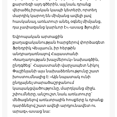
քարտեզի այդ գծերին, այլ նաև դրանք
վերածել իրական կապի կետերի, որտեղ
մարդիկ կարող են միմյանց ավելի լավ
հասկանալ, առևտուր անել, օգնել միմյանց,
դա չափազանց կարևոր է»,–ասաց Ֆյուլեն:
Եվրոպական արտաքին
քաղաքականության հարցերով փորձագետ
Ֆրեդրիկ Վեսլաուն, իր հերթին
անդրադառնալով Հայաստանի
«Խաղաղության խաչմերուկ» նախագծին,
ընդգծեց՝ Հայաստանի վարչապետ Նիկոլ
Փաշինյանի այս նախաձեռնությունը շատ
խոստումնալից է: «Այն նպատակ ունի
ընդլայնել տարածաշրջանում
կապակցվածությունը, մարդկանց միջև
շփումները, անշուշտ, նաև առևտուրը՝
մեծացնելով առևտրային հոսքերը և դրանք
դարձնելով շատ ավելի արդյունավետ ու
արագ»,-ասաց նա: