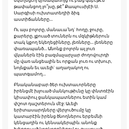
եկեղեցւոյ կիսակառոյց ու բաց գմբէթէն
թափանցող լո՞յսը, թէ՞ Քապուսիյէի Ս.
Սարգիսի ուխտատեղիի ձիգ
աստիճանները…
Ու այս բոլորը, մանաւա՛նդ` հողը, ջուրը,
քարերը, լքուած տուներն ու մզկիթներուն
տակ կքող եկեղեցիները, լեռները… լեռները
փառապանծ… Անոնք բոլորն ալ լուռ
վկաներն էին բազմաչարչար ժողովուրդի
մը վառ անցեալին եւ որքան լուռ ու տխուր,
նոյնքան եւ աւելի` աղաղակող ու
պատգամող…
Բնականաբար ծեր ուխտաւորները
իրենցմէ խլուած մանկութիւնը կը փնտռէին
կիսափուլ ցանկապատներու ետին կամ
փշոտ դաշտերուն մէջ: Աւելի
երիտասարդները վերլուծումը կը
կատարէին իրենց ծնողներու երբեմնի
կենցաղին ու կենսակերպին. անոնք
խեղդուած կորկորդներով ու զսպուած