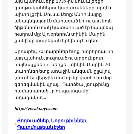
այն պահուն, երբ 1939-ին մուսալեռցի
գաղթականներու կարաւանները արդէն
պիտի լքէին Մուսա Լեռը: Անոր մայրը
անակնկալօրէն մահացած էր, ու այդ նոյն
ձիթենիին տակ կատարուած էր հապճեպ
թաղում մը: Այդ օրերուն տիկին Մարին
քանի մը տարեկան երեխայ էր դեռ:
Արդարեւ, 70 տարիներ ետք, խորհրդաւոր
այդ պահուն, յուզուած ու արցունքոտ
հայեացքներու ներքեւ տիկին Մարին 70
տարիներ ետք առաջին անգամն ըլլալով
(գուցէ եւ վերջին) մոմ մը կը վառէր իր մօր
գերեզմանին վրայ… Դարձեալ լռութիւնը
համատարած էր ու պատգամը`
աղաղակող…
http://yerakouyn.com
Յոդուածներ
, 
Նորութիւններ
, 
•
Պատմութեան էջեր