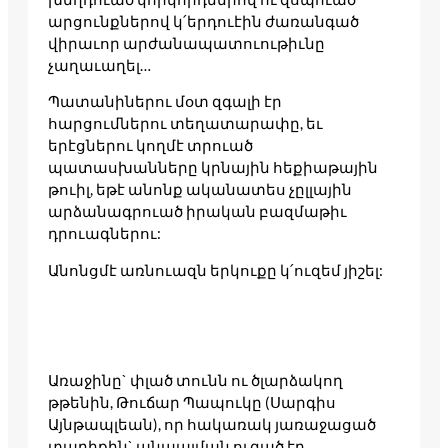
արցունքներով կ՛երդուէին ժառանգած
վիրաւոր արժանապատուութիւնը
չաղաւաղել…
Պատանիներու մօտ զգալի էր
հարցումներու տեղատարափը, եւ
երէցներու կողմէ տրուած
պատասխանները կրնային հեքիաթային
թուիլ, եթէ անոնք ականատես չըլլային
արձանագրուած իրական բազմաթիւ
դրուագներու:
Անոնցմէ առնուազն երկուքը կ՛ուզեմ յիշել:
Առաջինը` փլած տունն ու ծլարձակող
թթենին, Թուճար Պապուկը (Սարգիս
Այնթապլեան), որ հակառակ յառաջացած
տարիքին` անպայման ուզած էր