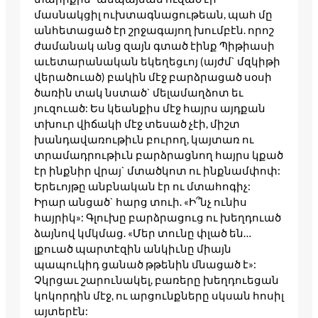
մասնակցիլ ուխտագնացութեան, պահ մը
անհետացած էր շրջագայող խումբէն. որոշ
ժամանակ անց զայն գտած էինք Պիթիասի
աւետարանական եկեղեցւոյ (այժմ` մզկիթի
վերածուած) բակին մէջ բարձրացած սօսի
ծառին տակ նստած` մելամաղձոտ եւ
յուզուած: Ես կեանքիս մէջ հայրս այդքան
տխուր վիճակի մէջ տեսած չէի, միշտ
խանդավառութիւն բուրող, կայտառ ու
տրամադրութիւն բարձրացնող հայրս կքած
էր ինքնիր վրայ` մտածկոտ ու ինքնամփոփ:
Երեւոյթը անբնական էր ու մտահոգիչ:
Իրար անցած` հարց տուի. «Ի՞նչ ունիս
հայրիկ»: Գլուխը բարձրացուց ու խեղդուած
ձայնով կմկմաց. «Մեր տունը փլած են…
լքուած պարտէզին անկիւնը միայն
պապուկիդ ցանած թթենին մնացած է»:
Չկրցաւ շարունակել, բառերը խեղդուեցան
կոկորդին մէջ, ու արցունքները սկսան հոսիլ
այտերէն: