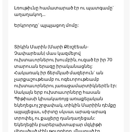
Լռութիւնը համատարած էր ու պատգամը`
աղաղակող…
Երկրորդը` պլպլացող մոմը:
Տիկին Մարին (Մարի Քէօշէեան-
Չափարեան) մաս կազմելով
ուխտաւորներու խումբին, ուզած էր իր 70
տարուան երազը իրականացնել:
Հակառակ իր ճերմկած մազերուն` ան
չարքաշութեամբ ու ոգեւորութեամբ
ուխտաւորներու յառաջամարտիկներէն էր:
Սակայն երբ ուխտաւորները հասան
Պիթիասի կիսակառոյց առաքելական
եկեղեցւոյ շրջափակ, տիկին Մարիին դէմքը
այլայլեցաւ, սիրտը սկսաւ արագ-արագ
տրոփել, ու քայլերը դանդաղեցան:
Եկեղեցին բարեբախտաբար մզկիթի
վերածած չէին թուրքերը, մնացած էր