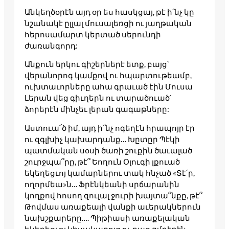
Անկեղծօրէն այդ օր ես հասկցայ, թէ ի՛նչ կը
նշանակէ ըլլալ մուսալեռցի ու յաղթական
հերոսամարտ կերտած սերունդի
ժառանգորդ:
Անքուն երկու գիշերներէ ետք, բայց`
վերանորոգ կամքով ու հպարտութեամբ,
ուխտաւորները ահա գրաւած էին Մուսա
Լերան վեց գիւղերն ու տարածուած`
ձորերէն մինչեւ լերան գագաթները:
Աստուա՜ծ իմ, այդ ի՜նչ ոգեղէն հրապոյր էր
ու զգլխիչ կախարդանք… Խըտըր Պէկի
պատմական սօսի ծառի շուքին ծաւալած
շուրջպա՞րը, թէ՞ Եողուն Օլուգի լքուած
եկեղեցւոյ կամարներու տակ հնչած «Տէ՛ր,
ողորմեա»ն… Ֆրէնկեանի սրճարանին
կողքով հոսող զուլալ ջուրի խայտա՞նքը, թէ՞
Թովմաս առաքեալի վանքի աւերակներուն
նախշքարերը…. Պիթիասի առաքելական