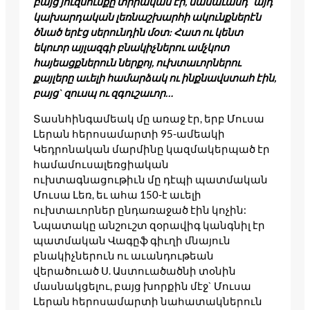
բայց յուզմունքը տիրական էր, մանաւանդ` այդ
կախարդական լեռնաշխարհի ակունքներէն
ծնած երէց սերունդին մօտ: Հատ ու կենտ
եկուոր այլազգի բնակիչներու ամչկոտ
հայեացքներուն ներքոյ, ուխտաւորներու
քայլերը աւելի համարձակ ու ինքնավստահ էին,
բայց` զուսպ ու զգուշաւոր…
Տասնհինգամեակ մը առաջ էր, երբ Մուսա
Լերան հերոսամարտի 95-ամեակի
Կեդրոնական մարմինը կազմակերպած էր
համամուսալեռցիական
ուխտագնացութիւն մը դէպի պատմական
Մուսա Լեռ, եւ ահա 150-է աւելի
ուխտաւորներ ընդառաջած էին կոչին:
Նպատակը անշուշտ զօրավիգ կանգնիլ էր
պատմական Վագըֆ գիւղի մնայուն
բնակիչներուն ու աւանդութեան
վերածուած Ս. Աստուածածնի տօնին
մասնակցելու, բայց խորքին մէջ` Մուսա
Լերան հերոսամարտի նահատակներուն