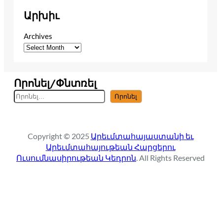
Արխիւ
Archives
Որոնել/Փնտռել
S
Որոնել
e
a
r
Copyright © 2025
Արեւմտահայաստանի եւ
c
Արեւմտահայութեան Հարցերու
h
Ուսումնասիրութեան Կեդրոն
. All Rights Reserved