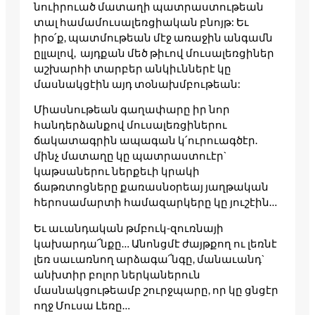
նուիրուած մատաղի պատրաստութեան
տալ համամուսալեռցիական բնոյթ: Եւ
իրօ՛ք, պատմութեան մէջ առաջին անգամն
ըլլալով, այդքան մեծ թիւով մուսալեռցիներ
աշխարհի տարբեր անկիւններէ կը
մասնակցէին այդ տօնախմբութեան:
Միասնութեան գաղափարը իր նոր
հանդերձանքով մուսալեռցիներու
ճակատագրին ապագան կ՛ուրուագծէր.
մինչ մատաղը կը պատրաստուէր`
կաթսաներու ներքեւի կրակի
ճաթռտոցները քառասնօրեայ յաղթական
հերոսամարտի համազարկերը կը յուշէին…
Եւ աւանդական թմբուկ-զուռնայի
կախարդա՜նքը… Անոնցմէ ժայթքող ու լեռնէ
լեռ սաւառնող արձագա՜նգը, մանաւանդ`
անխտիր բոլոր ներկաներուն
մասնակցութեամբ շուրջպարը, որ կը ցնցէր
ողջ Մուսա Լեռը…