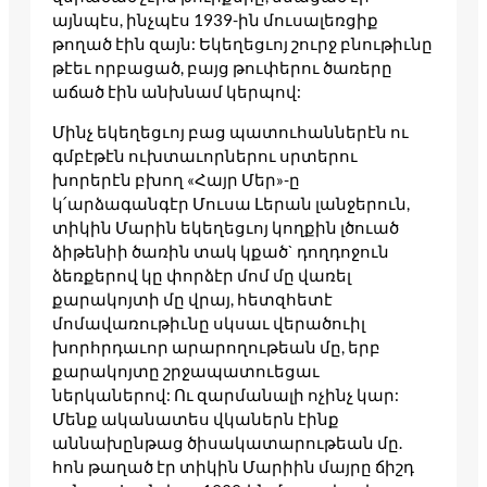
այնպէս, ինչպէս 1939-ին մուսալեռցիք
թողած էին զայն: Եկեղեցւոյ շուրջ բնութիւնը
թէեւ որբացած, բայց թուփերու ծառերը
աճած էին անխնամ կերպով:
Մինչ եկեղեցւոյ բաց պատուհաններէն ու
գմբէթէն ուխտաւորներու սրտերու
խորերէն բխող «Հայր Մեր»-ը
կ՛արձագանգէր Մուսա Լերան լանջերուն,
տիկին Մարին եկեղեցւոյ կողքին լծուած
ձիթենիի ծառին տակ կքած` դողդոջուն
ձեռքերով կը փորձէր մոմ մը վառել
քարակոյտի մը վրայ, հետզհետէ
մոմավառութիւնը սկսաւ վերածուիլ
խորհրդաւոր արարողութեան մը, երբ
քարակոյտը շրջապատուեցաւ
ներկաներով: Ու զարմանալի ոչինչ կար:
Մենք ականատես վկաներն էինք
աննախընթաց ծիսակատարութեան մը.
հոն թաղած էր տիկին Մարիին մայրը ճիշդ