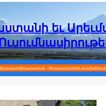
ստանի եւ Արեւ
Ուսումնասիրութ
երասրահ
Տեսադարան
Գրադարան
Մեր մասին
Յղում