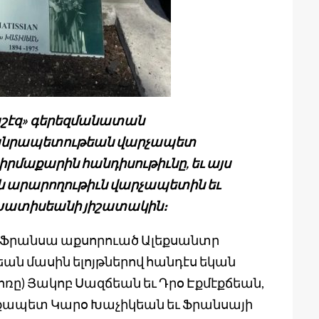
 Լաշէզ» գերեզմանատան
անրապետութեան վարչապետ
րմաքարին հանդիսութիւնը, եւ այս
ն արարողութիւն վարչապետին եւ
ա Խատիսեանի յիշատակին։
 Ֆրանսա աքսորուած Ալեքսանտր
ան մասին ելոյթներով հանդէս եկան
ռը) Յակոբ Սազճեան եւ Դրօ Էքմէքճեան,
քապետ Կարօ Խաչիկեան եւ Ֆրանսայի