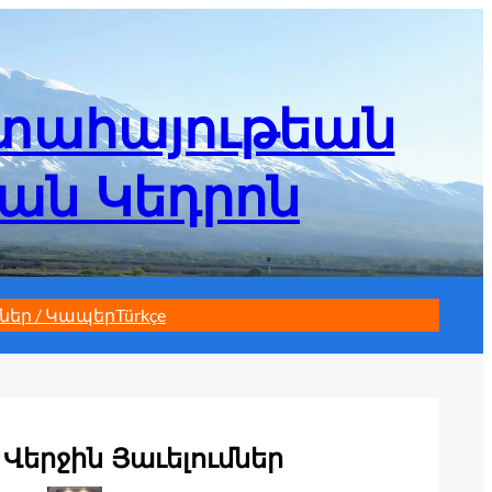
մտահայութեան
եան Կեդրոն
ներ / Կապեր
Türkçe
Վերջին Յաւելումներ