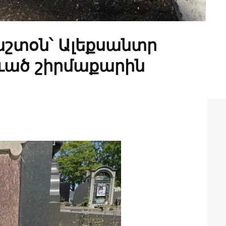
շտօն՝ Ալեքսանտր
ւած շիրմաքարին