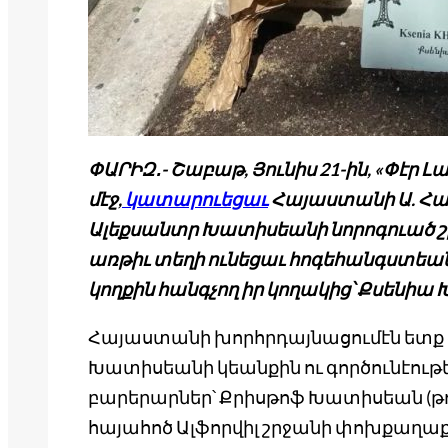
ՓԱՐԻԶ․- Շաբաթ, Յունիս 21-ին, «Փէր
մէջ,
կատարուեցաւ
Հայաստանի Ա. Հ
Ալեքսանտր Խատիսեանի նորոգուած շի
առթիւ տեղի ունեցաւ հոգեհանգստեա
կողքին հանգչող իր կողակից՝ Քսենի
Հայաստանի խորհրդայնացումէն ետք
Խատիսեանի կեանքին ու գործունէութե
բարերարներ՝ Քրիսթոֆ Խատիսեան (թո
հայահոծ Ալֆորվիլ շրջանի փոխքաղա