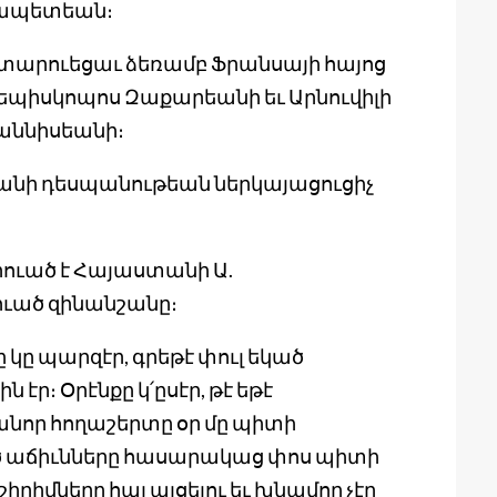
րժապետեան։
արուեցաւ ձեռամբ Ֆրանսայի հայոց
եպիսկոպոս Զաքարեանի եւ Արնուվիլի
հաննիսեանի։
տանի դեսպանութեան ներկայացուցիչ
ուած է Հայաստանի Ա.
ւած զինանշանը։
 կը պարզէր, գրեթէ փուլ եկած
ր։ Օրէնքը կ՛ըսէր, թէ եթէ
 անոր հողաշերտը օր մը պիտի
ած աճիւնները հասարակաց փոս պիտի
շիրիմները հայ այցելու եւ խնամող չէր