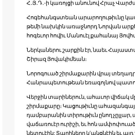
Հ․Յ․Դ․-ի կառոյցի անունով Հրաչ Վա
Հոգեհանգստեան արարողութիւնը կատ
թեմի նախկին առաջնորդ Նորվան արք
հոգեւոր հովիւ Մանուէլ քահանայ Յով
Ներկաներու շարքին էր, նաեւ Հայաս
Շիրազ Յովակիմեան։
Նորոգուած շիրմաքարին վրայ տեղադր
Հանրապետութեան եռագոյնով պատո
Վերջին տարիներուն, ահաւոր վիճակ մը
շիրմաքարը։ Կացութիւնը ահազանգային է
դամբարանին տիրութիւն ընող չըլլար,
վաճառուէր ուրիշի, եւ հոն ամփոփու
նետուէին: Տարիները կ’անցնէին եւ այդ 