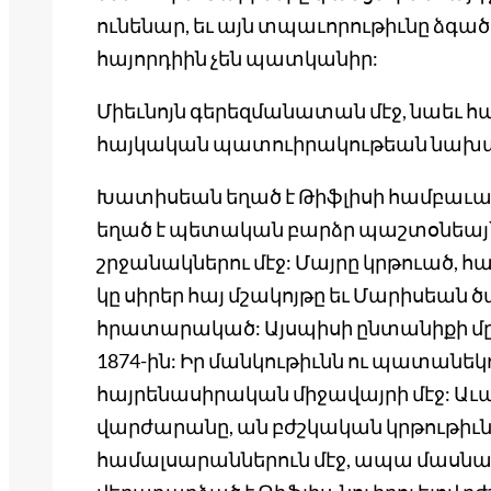
ունենար, եւ այն տպաւորութիւնը ձգած 
հայորդիին չեն պատկանիր:
Միեւնոյն գերեզմանատան մէջ, նաեւ 
հայկական պատուիրակութեան նախա
Խատիսեան եղած է Թիֆլիսի համբաւաւ
եղած է պետական բարձր պաշտօնեայ՝ 
շրջանակներու մէջ: Մայրը կրթուած, հ
կը սիրեր հայ մշակոյթը եւ Մարիսեան 
հրատարակած: Այսպիսի ընտանիքի մը մ
1874-ին: Իր մանկութիւնն ու պատանեկո
հայրենասիրական միջավայրի մէջ: Ա
վարժարանը, ան բժշկական կրթութիւն
համալսարաններուն մէջ, ապա մասնագ