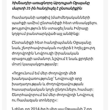
հիմնադիր-առաջնորդ Աբդուլլահ Օջալանը
մարտի 31-ին
հանդիպել է ընտանիքին:
Ռամադանի առթիվ (մահմեդականների
պահքի ամիս) ընտանիքի հետ տեսակցելու
թույլտվություն են ստացել նաև Իմրալը
կղզում բանտարկված այլ անձինք:
Ընտանիքի հետ հանդիպմանն Օջալանը
նաև շնորհավորական ուղերձ է հղել քուրդ
ժողովրդին Նովրուզի (իրանական
օրացույցի ամանոր, նշվում է նաև քրդերի
մոտ) կապակցությամբ:
«Ողջունում եմ մեր ժողովրդի մեծ
խանդավառությունը՝ Նովրուզի օրը
խաղաղության և ժողովրդավության
հասարակական կոչն ընդունելու համար:
Շնորհավորում եմ մեր ժողովրդի Նովրուզ
ու Ռամազան տոները»:
Նշենք, որ 2014-ից ի վեր սա Օջալանի 7-րդ