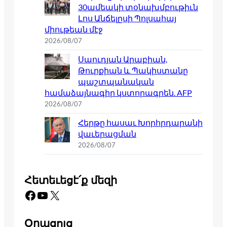
30ամեակի տօնախմբութիւն
Լոս Անճելըսի Պոլսահայ
միութեան մէջ
2026/08/07
Սաուդյան Արաբիան,
Թուրքիան և Պակիստանը
պաշտպանական
համաձայնագիր կստորագրեն. AFP
2026/08/07
Հերթը հասաւ Խորհրդարանի
վաւերացման
2026/08/07
Հետեւեցէ՛ք մեզի
Facebook
YouTube
X
Օրացոյց