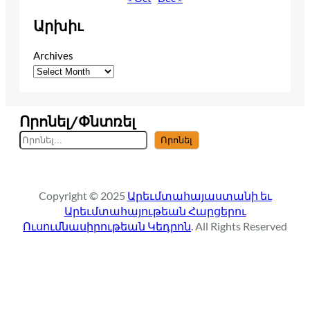
Արխիւ
Archives
Որոնել/Փնտռել
S
Որոնել
e
a
r
Copyright © 2025
Արեւմտահայաստանի եւ
c
Արեւմտահայութեան Հարցերու
h
Ուսումնասիրութեան Կեդրոն
. All Rights Reserved