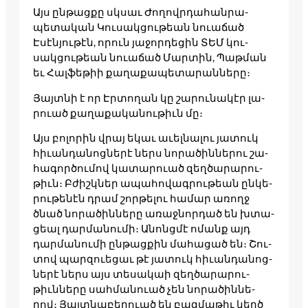
Այս ըն­թացքը սկսաւ Ժո­ղովրդա­հան­րա­
պետա­կան Կու­սակցու­թեան նո­ւաճած
Էսէն­յութէն, որուն յա­ջոր­դե­ցին ՏԵՄ կու­
սակցու­թեան նո­ւաճած Մար­տին, Պաթ­ման
եւ Հալ­ֆե­թիի քա­ղաքա­պետա­րան­նե­րը։
Յայտնի է որ Էր­տո­ղան կը շա­րու­նա­կէր լա­
րուած քա­ղաքա­կանու­թիւն մը։
Այս բո­լորին վրայ եկաւ աւել­նա­լու յա­տուկ
հի­ւան­դա­նոց­նե­րէ ներս նո­րածին­նե­րու շա­
հագոր­ծումով կա­տարո­ւած զեղ­ծա­րարու­
թիւն։ Բժիշկներ ապա­հովագ­րութեան ըն­կե­
րու­թե­նէն դրամ շոր­թե­լու հա­մար առողջ
ծնած նո­րածին­նե­րը առաջ­նորդած են խտա­
ցեալ դար­մա­նու­մի։ Անոնցմէ ոմանք այդ
դար­մա­նու­մի ըն­թացքին մա­հացած են։ Շու­
տով պար­զո­ւեցաւ թէ յա­տուկ հի­ւան­դա­նոց­
նե­րէ ներս այս տե­սակաի զեղ­ծա­րարու­
թիւննե­րը սահ­մա­նուած չեն նո­րածին­նե­
րով։ Յայտնա­բերո­ւած են բազ­մա­թիւ կեղծ