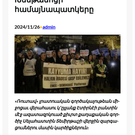
համայնապատկերը
2024/11/26
admin
•
«Ռուտավ» լրա­տուա­կան գոր­ծա­կալու­թեան մի­
ջոցաւ վե­րահա­սու կ՚ըլ­լանք Էտիր­նէի բան­տին
մէջ ազա­տազրկո­ւած քիւրտ քա­ղաքա­կան գոր­
ծիչ Սե­լահատ­տին Տե­միր­թա­շի վեր­ջին զար­գա­
ցումնե­րու մա­սին կար­ծիքնե­րուն։