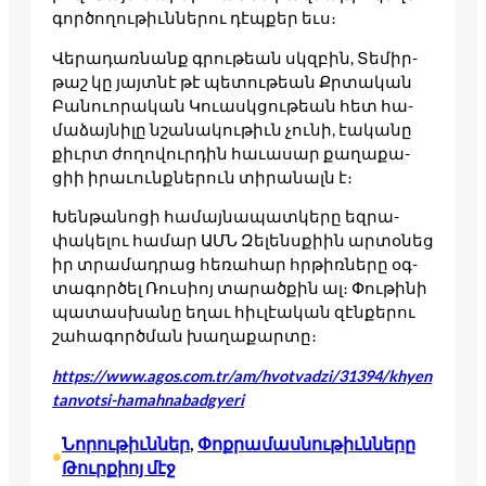
գոր­ծո­ղու­թիւննե­րու դէպ­քեր եւս։
Վե­րադառ­նանք գրու­թեան սկզբին, Տե­միր­
թաշ կը յայտնէ թէ պե­տու­թեան Քրտա­կան
Բա­նուո­րական Կո­ւասկցու­թեան հետ հա­
մաձայ­նի­լը նշա­նակու­թիւն չու­նի, էակա­նը
քիւրտ ժո­ղովուրդին հա­ւասար քա­ղաքա­
ցիի իրա­ւունքնե­րուն տի­րանալն է։
Խեն­թա­նոցի հա­մայ­նա­պատ­կե­րը եզ­րա­
փակե­լու հա­մար ԱՄՆ Զե­լենսքիին ար­տօ­նեց
իր տրա­մադ­րաց հե­ռահար հրթիռ­նե­րը օգ­
տա­գոր­ծել Ռու­սիոյ տա­րած­քին ալ։ Փու­թի­նի
պա­տաս­խա­նը եղաւ հիւ­լէական զէն­քե­րու
շա­հագործման խա­ղաքար­տը։
https://www.agos.com.tr/am/hvotvadzi/31394/khyen
tanvotsi-hamahnabadgyeri
Նորութիւններ
, 
Փոքրամասնութիւնները
•
Թուրքիոյ մէջ