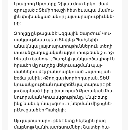
Լրագ­րող Սըտ­տըք Զի­լան մօտ եր­կու ժամ
զրու­ցած է Տե­միր­թա­շի հետ եւ ապա մա­մու­
լին փո­խան­ցած անոր յայ­տա­րարու­թիւննե­
րը։
Զրոյ­ցը ըն­թա­ցած է Ազ­գա­յին Շար­ժում Կու­
սակցու­թեան պետ Տեվ­լեթ Պահ­չե­լիի
անակնկալ յայ­տա­րարու­թիւննե­րուն տե­ղի
տո­ւած քա­ղաքա­կան պղտո­րու­թեան շուրջ։
Ինչպէս ծա­նօթ է, Պահ­չե­լի յան­կարծա­կիօրէն
հրա­ւէր մը ուղղեց մե­կու­սացման պայ­
մաննե­րու մէջ բան­տարկուած Ապ­տուլլահ
Էօճա­լանին։ «Թող գայ Խորհրդա­րան, ՏԵՄ
կու­սակցու­թեան դահ­լի­ճէն յայ­տա­րարէ թէ
լու­ծարկած է իր գլխա­ւորած Քրտա­կան Բա­
նուո­րական Կո­ւասկցու­թիւնը։ Ան­կէ ետք
ինք նաեւ կրնայ օգ­տո­ւիլ ներ­ման մի­ջոց­նե­
րէն», ըսած էր Պահ­չե­լի։
Այս յայ­տա­րարու­թե­նէ ետք հնչե­ցին բազ­
մաբնոյթ կան­խա­տեսումներ։ Շա­տեր հա­