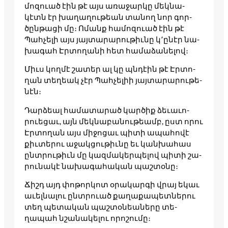
մոզո­ւած էին թէ այս առա­ջար­կը մեկ­նա­
կէտն էր խա­ղաղու­թեան տա­նող նոր գոր­
ծընթա­ցի մը։ Ոմանք հա­մոզո­ւած էին թէ
Պահ­չե­լի այս յայ­տա­րարու­թիւնը կ՚ընէր նա­
խագահ Էր­տո­ղանի հետ հա­մաձա­նելով։
Միւս կող­մէ շա­տեր ալ կը պնդէին թէ Էր­տո­
ղան տե­ղեակ չէր Պահ­չե­լիի յայ­տա­րարու­թե­
նէն։
Դար­ձեալ հա­մատա­րած կար­ծիք ձե­ւաւո­
րուե­ցաւ, այն մեկ­նա­բանու­թեամբ, ըստ որու
Էր­տո­ղան այս մի­ջոցաւ պի­տի ապա­հովէ
քիւ­տե­րու աջակ­ցութիւ­նը եւ կան­խա­հաս
ընտրու­թիւն մը կազ­մա­կեր­պե­լով պի­տի շա­
րու­նա­կէ նա­խագա­հական պաշ­տօ­նը։
Ճիշդ այդ փո­թոր­կոտ օրա­կար­գի վրայ եկաւ
աւել­նա­լու ընտրո­ւած քա­ղաքա­պետ­նե­րու
տեղ պե­տական պաշ­տօ­նեանե­րը տե­
ղապահ նշա­նակե­լու որո­շու­մը։