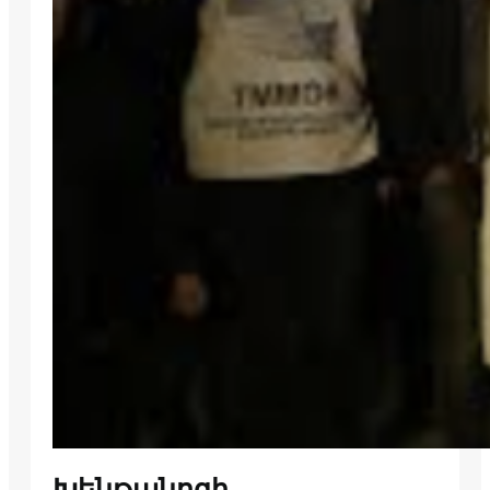
Խենթանոցի