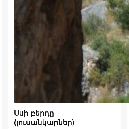
Սսի բերդը
(լուսանկարներ)