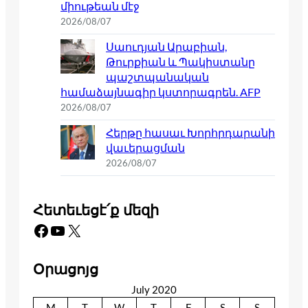
միութեան մէջ
2026/08/07
Սաուդյան Արաբիան,
Թուրքիան և Պակիստանը
պաշտպանական
համաձայնագիր կստորագրեն. AFP
2026/08/07
Հերթը հասաւ Խորհրդարանի
վաւերացման
2026/08/07
Հետեւեցէ՛ք մեզի
Facebook
YouTube
X
Օրացոյց
July 2020
M
T
W
T
F
S
S