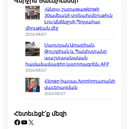
Վերջին Յաւելումներ
«Ակօս» շաբաթաթերթի
30ամեակի տօնախմբութիւն
Լոս Անճելըսի Պոլսահայ
միութեան մէջ
2026/08/07
Սաուդյան Արաբիան,
Թուրքիան և Պակիստանը
պաշտպանական
համաձայնագիր կստորագրեն. AFP
2026/08/07
Հերթը հասաւ Խորհրդարանի
վաւերացման
2026/08/07
Հետեւեցէ՛ք մեզի
Facebook
YouTube
X