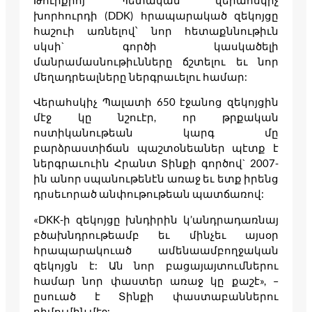
Թուրքիոյ Պետական վերահսկիչ
խորհուրդի (DDK) հրապարակած զեկոյցը
հաշուի առնելով՝ նոր հետաքննութիւն
սկսի` գործի կասկածելի
մանրամասնութիւնները ճշտելու եւ նոր
մեղադրեալները ներգրաւելու համար:
Վերահսկիչ Պալատի 650 էջանոց զեկոյցին
մէջ կը նշուէր, որ թրքական
ոստիկանութեան կարգ մը
բարձրաստիճան պաշտօնեաներ պէտք է
ներգրաւուին Հրանտ Տինքի գործով` 2007-
ին անոր սպանութենէն առաջ եւ ետք իրենց
դրսեւորած անփութութեան պատճառով:
«DKK-ի զեկոյցը խնդիրին կ’անդրադառնայ
բծախնդրութեամբ եւ մինչեւ այսօր
հրապարակուած ամենաամբողջական
զեկոյցն է: Ան նոր բացայայտումներու
համար նոր փաստեր առաջ կը քաշէ», –
ըսուած է Տինքի փաստաբաններու
դիմումին մէջ: