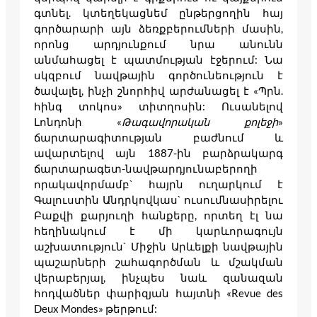
գտնել. կտեղեկացնեմ ընթերցողին հայ
գործարարի այն ձեռքբերումների մասին,
որոնց արդյունքում նրա անունն
անմահացել է պատմության էջերում: Նա
սկզբում նավթային գործունեություն է
ծավալել, ինչի շնորհիվ արժանացել է «Պրն.
հինգ տոկոս» տիտղոսին: Ուսանելով
Լոնդոնի «
Թագավորական
քոլեջի
»
ճարտարագիտության բաժնում և
ավարտելով այն 1887-ին բարձրակարգ
ճարտարագետ-նավթարդյունաբերողի
որակավորմամբ` հայրն ուղարկում է
Գալուստին Անդրկովկաս` ուսումնասիրելու
Բաքվի քարյուղի հանքերը, որտեղ էլ նա
հեղինակում է մի կարևորագույն
աշխատություն` Միջին Արևելքի նավթային
պաշարների շահագործման և մշակման
վերաբերյալ, ինչպես նաև զանազան
հոդվածներ փարիզյան հայտնի «Revue des
Deux Mondes» թերթում: