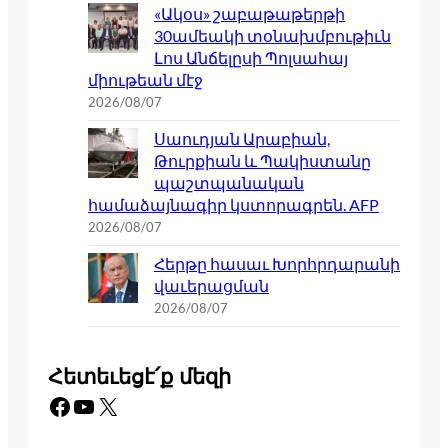
«Ակօս» շաբաթաթերթի
30ամեակի տօնախմբութիւն
Լոս Անճելըսի Պոլսահայ
միութեան մէջ
2026/08/07
Սաուդյան Արաբիան,
Թուրքիան և Պակիստանը
պաշտպանական
համաձայնագիր կստորագրեն. AFP
2026/08/07
Հերթը հասաւ Խորհրդարանի
վաւերացման
2026/08/07
Հետեւեցէ՛ք մեզի
Facebook
YouTube
X