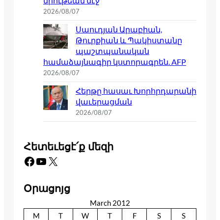
միութեան մէջ
2026/08/07
Սաուդյան Արաբիան,
Թուրքիան և Պակիստանը
պաշտպանական
համաձայնագիր կստորագրեն. AFP
2026/08/07
Հերթը հասաւ Խորհրդարանի
վաւերացման
2026/08/07
Հետեւեցէ՛ք մեզի
Facebook
YouTube
X
Օրացոյց
March 2012
M
T
W
T
F
S
S