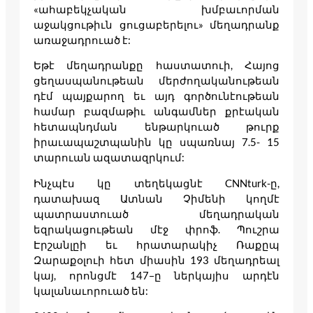
«ահաբեկչական խմբաւորման
աջակցութիւն ցուցաբերելու» մեղադրանք
առաջադրուած է:
Եթէ մեղադրանքը հաստատուի, Հայոց
ցեղասպանութեան մերժողականութեան
դէմ պայքարող եւ այդ գործունէութեան
համար բազմաթիւ անգամներ քրէական
հետապնդման ենթարկուած թուրք
իրաւապաշտպանին կը սպառնայ 7.5- 15
տարուան ազատազրկում:
Ինչպէս կը տեղեկացնէ CNNturk-ը,
դատախազ Ատնան Չիմենի կողմէ
պատրաստուած մեղադրական
եզրակացութեան մէջ փրոֆ. Պուշրա
Էրշանլըի եւ հրատարակիչ Ռաքըպ
Զարաքօլուի հետ միասին 193 մեղադրեալ
կայ, որոնցմէ 147–ը ներկայիս արդէն
կալանաւորուած են: