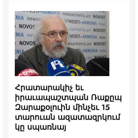
Հրատարակիչ եւ
իրաւապաշտպան Ռաքըպ
Զարաքօլուին մինչեւ 15
տարուան ազատազրկում
կը սպառնայ