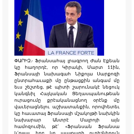
ՓԱՐԻԶ.- Ֆրանսահայ լրագրող Ժան Էքեան
կը հաղորդէ, որ Կիրակի, Մարտ 11ին,
Ֆրանսայի նախագահ Նիքոլա Սարքոզի
ընտրահաւաքի մը ընթացքին անգամ մը
եւս շեշտեց, թէ պիտի շարունակէ նեցուկ
կանգնիլ Հայկական Ցեղասպանութեան
ուրացումը քրէականացնող օրէնք մը
վաւերացնելու աշխատանքին, որովհետեւ
կը հաւատայ Ֆրանսայի մշակոյթի նախկին
նախարար Անտրէ Մալրոյի այն
համոզումին, թէ՝ «Ֆրանսան Ֆրանսա
կ՛ըլլայ, երբ կը պայքարի ուրիշներուն