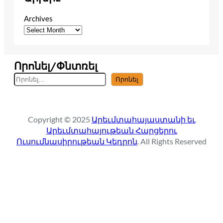
Archives
Որոնել/Փնտռել
S
Որոնել
e
a
r
Copyright © 2025
Արեւմտահայաստանի եւ
c
Արեւմտահայութեան Հարցերու
h
Ուսումնասիրութեան Կեդրոն
. All Rights Reserved