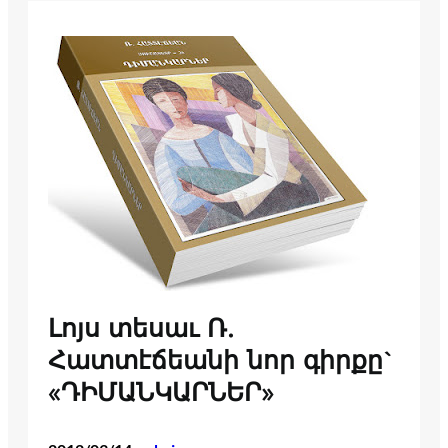
Լոյս տեսաւ Ռ.
Հատտէճեանի նոր գիրքը`
«ԴԻՄԱՆԿԱՐՆԵՐ»