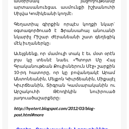
անօրինակ յաջողութեամբ
արտասանուեցաւ ասմունքի իշխանուհի
Սիլվա Կոմիկեանի կողմէ։
Գեղատիպ գիրքին որպէս կողքի նկար`
օգտագործուած է Ֆրանսահայ անուանի
նկարիչ Րիշար Ժէրանեանի շատ գեղեցիկ
մէկ իւղաներկը։
Աւելցնենք, որ մամուլի տակ է եւ մօտ օրէն
լոյս կը տեսնէ նաեւ «Պտոյտ Մը Հայ
Գրականութեան Քուլիսներուն Մէջ» շարքին
10-րդ հատորը, որ կը բովանդակէ Արամ
Անտոնեանին, Մելքոն Կիւրճեանին, Միքայէլ
Կիւրճեանին, Տիգրան Կամսարականին ու
Արշակուհի Թէոդիկին նուիրուած
յադուածաշարքերը։
http://hyetert.blogspot.com/2012/03/blog-
post.html#more