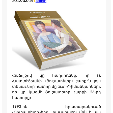
2012/03/14
admin
•
Հաճոյքով կը հաղորդենք, որ Ռ.
Հատտէճեանի «Յուշատետր» շարքէն լոյս
տեսաւ նոր հատոր մը եւս` «Դիմանկարներ»,
որ կը կազմէ Յուշատետր շարքի 26-րդ
հատորը։
1993-ին հրատարակուած
«Յուշատետր»երու հաւաքածոյ մըն է այս