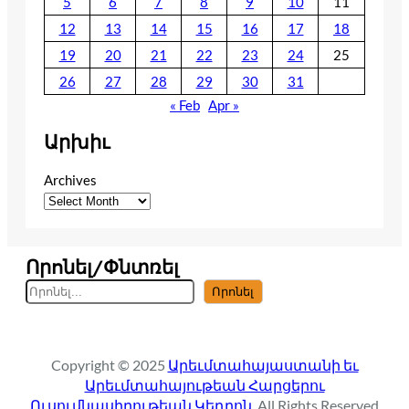
5
6
7
8
9
10
11
12
13
14
15
16
17
18
19
20
21
22
23
24
25
26
27
28
29
30
31
« Feb
Apr »
Արխիւ
Archives
Որոնել/Փնտռել
S
Որոնել
e
a
r
Copyright © 2025
Արեւմտահայաստանի եւ
c
Արեւմտահայութեան Հարցերու
h
Ուսումնասիրութեան Կեդրոն
. All Rights Reserved