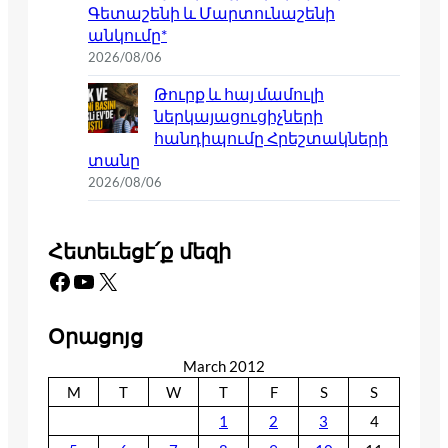
Գետաշենի և Մարտունաշենի
անկումը*
2026/08/06
Թուրք և հայ մամուլի
ներկայացուցիչների
հանդիպումը Հրեշտակների
տանը
2026/08/06
Հետեւեցէ՛ք մեզի
Facebook
YouTube
X
Օրացոյց
March 2012
M
T
W
T
F
S
S
1
2
3
4