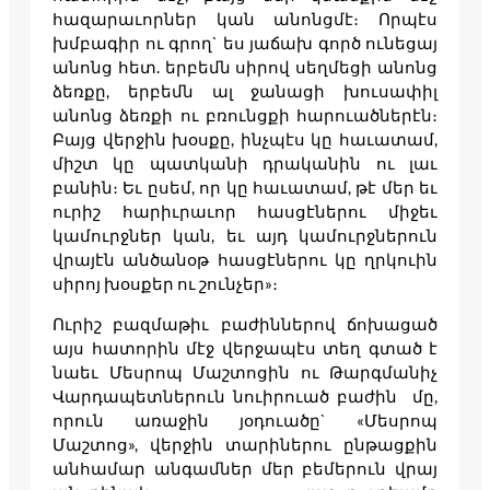
հազարաւորներ կան անոնցմէ։ Որպէս
խմբագիր ու գրող` ես յաճախ գործ ունեցայ
անոնց հետ. երբեմն սիրով սեղմեցի անոնց
ձեռքը, երբեմն ալ ջանացի խուսափիլ
անոնց ձեռքի ու բռունցքի հարուածներէն։
Բայց վերջին խօսքը, ինչպէս կը հաւատամ,
միշտ կը պատկանի դրականին ու լաւ
բանին։ Եւ ըսեմ, որ կը հաւատամ, թէ մեր եւ
ուրիշ հարիւրաւոր հասցէներու միջեւ
կամուրջներ կան, եւ այդ կամուրջներուն
վրայէն անծանօթ հասցէներու կը ղրկուին
սիրոյ խօսքեր ու շունչեր»։
Ուրիշ բազմաթիւ բաժիններով ճոխացած
այս հատորին մէջ վերջապէս տեղ գտած է
նաեւ Մեսրոպ Մաշտոցին ու Թարգմանիչ
Վարդապետներուն նուիրուած բաժին մը,
որուն առաջին յօդուածը` «Մեսրոպ
Մաշտոց», վերջին տարիներու ընթացքին
անհամար անգամներ մեր բեմերուն վրայ