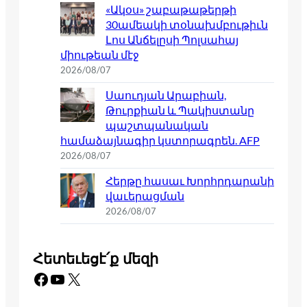
«Ակօս» շաբաթաթերթի
30ամեակի տօնախմբութիւն
Լոս Անճելըսի Պոլսահայ
միութեան մէջ
2026/08/07
Սաուդյան Արաբիան,
Թուրքիան և Պակիստանը
պաշտպանական
համաձայնագիր կստորագրեն. AFP
2026/08/07
Հերթը հասաւ Խորհրդարանի
վաւերացման
2026/08/07
Հետեւեցէ՛ք մեզի
Facebook
YouTube
X