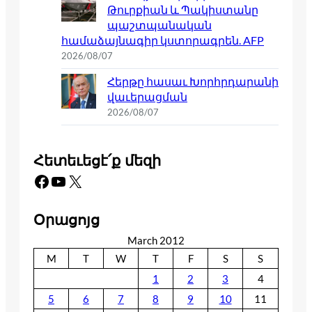
Թուրքիան և Պակիստանը
պաշտպանական
համաձայնագիր կստորագրեն. AFP
2026/08/07
Հերթը հասաւ Խորհրդարանի
վաւերացման
2026/08/07
Հետեւեցէ՛ք մեզի
Facebook
YouTube
X
Օրացոյց
March 2012
M
T
W
T
F
S
S
1
2
3
4
5
6
7
8
9
10
11