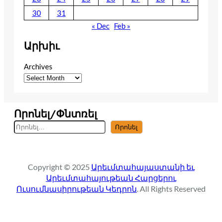
30
31
« Dec
Feb »
Արխիւ
Archives
Որոնել/Փնտռել
S
Որոնել
e
a
r
Copyright © 2025
Արեւմտահայաստանի եւ
c
Արեւմտահայութեան Հարցերու
h
Ուսումնասիրութեան Կեդրոն
. All Rights Reserved