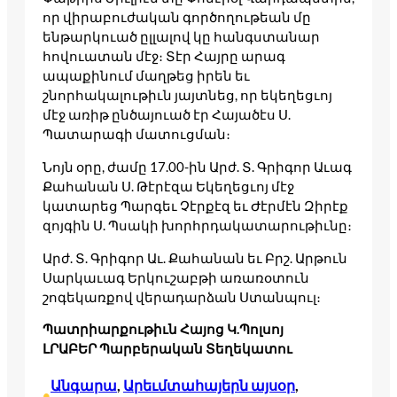
որ վիրաբուժական գործողութեան մը
ենթարկուած ըլլալով կը հանգստանար
հովուատան մէջ։ Տէր Հայրը արագ
ապաքինում մաղթեց իրեն եւ
շնորհակալութիւն յայտնեց, որ եկեղեցւոյ
մէջ առիթ ընծայուած էր Հայածէս Ս.
Պատարագի մատուցման։
Նոյն օրը, ժամը 17.00-ին Արժ. Տ. Գրիգոր Աւագ
Քահանան Ս. Թէրէզա Եկեղեցւոյ մէջ
կատարեց Պարգեւ Չէրքէզ եւ Ժէրմէն Զիրէք
զոյգին Ս. Պսակի խորհրդակատարութիւնը։
Արժ. Տ. Գրիգոր Աւ. Քահանան եւ Բրշ. Արթուն
Սարկաւագ Երկուշաբթի առառօտուն
շոգեկառքով վերադարձան Ստանպուլ։
Պատրիարքութիւն Հայոց Կ.Պոլսոյ
ԼՐԱԲԵՐ Պարբերական Տեղեկատու
Անգարա
, 
Արեւմտահայերն այսօր
, 
•