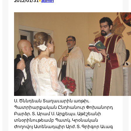
2012/01/31
admin
•
Ս. Ծննդեան Տաղաւարին առթիւ
Պատրիարքական Ընդհանուր Փոխանորդ
Բարձր. Տ. Արամ Ս. Արքեպս. Աթէշեանի
տնօրինութեամբ Պատկ. Կրօնական
Ժողովոյ Ատենադպիր Արժ. Տ. Գրիգոր Աւագ