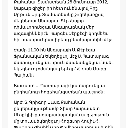
Քահանայ Տամատեան 28 Յունուար 2012,
Շաբաթ գիշեր իր հետ ունենալով Բրշ.
Արթուն Սրկ. Տամատեանը շոգեկառքով
մեկնեցաւ Անգարա։ Տէր Հայրը
դիմաւորուեցաւ Անգարաբնակ մեր
ազգայիններէն Պարգեւ Չէրքէզի կողմէ եւ
հիւրասիրուերաւ իրենց բնակարանին մէջ։
Ժամը 11.00-ին Անգարայի Ս. Թէրէզա
Ֆրանսական Եկեղեցւոյ մէջ Ս. Պատարագ
մատուցուեցաւ, որուն մասնակցեցաւ նաեւ
եկեղեցւոյ օժանդակ երէցը՝ Հ. Ժան Մարք
Պալհան։
Յաւարտ Ս. Պատարագի կատարուեցաւ
ընդհանուր հոգեհանգստեան պաշտօն։
Արժ. Տ. Գրիգոր Աւագ Քահանան
ընկերակցութեամբ Տիար Կարապետ
Սէօքէլիի քաղաքավարական այցելութիւն
մը տուաւ եկեղեցւոյ Հոգեւոր Հովիւ Հ.
Փաթրիս Ժիւլիէն տը Փոմէրօլ Վարդապետին,