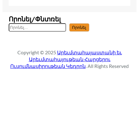
Որոնել/Փնտռել
S
Որոնել
e
a
r
Copyright © 2025
Արեւմտահայաստանի եւ
c
Արեւմտահայութեան Հարցերու
h
Ուսումնասիրութեան Կեդրոն
. All Rights Reserved