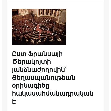
Ըստ Ֆրանսայի
Ծերակոյտի
յանձնաժողովին՝
Ցեղասպանութեան
օրինագիծը
հակասահմանադրական
Է