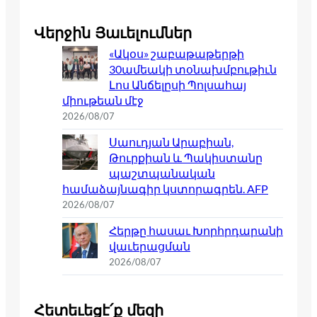
Վերջին Յաւելումներ
«Ակօս» շաբաթաթերթի
30ամեակի տօնախմբութիւն
Լոս Անճելըսի Պոլսահայ
միութեան մէջ
2026/08/07
Սաուդյան Արաբիան,
Թուրքիան և Պակիստանը
պաշտպանական
համաձայնագիր կստորագրեն. AFP
2026/08/07
Հերթը հասաւ Խորհրդարանի
վաւերացման
2026/08/07
Հետեւեցէ՛ք մեզի