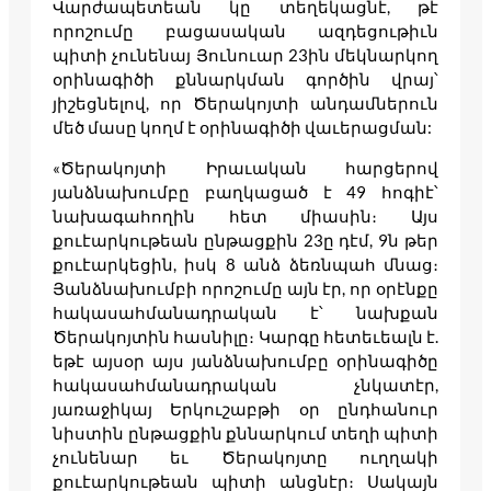
Վարժապետեան կը տեղեկացնէ, թէ
որոշումը բացասական ազդեցութիւն
պիտի չունենայ Յունուար 23ին մեկնարկող
օրինագիծի քննարկման գործին վրայ՝
յիշեցնելով, որ Ծերակոյտի անդամներուն
մեծ մասը կողմ է օրինագիծի վաւերացման:
«Ծերակոյտի Իրաւական հարցերով
յանձնախումբը բաղկացած է 49 հոգիէ՝
նախագահողին հետ միասին։ Այս
քուէարկութեան ընթացքին 23ը դէմ, 9ն թեր
քուէարկեցին, իսկ 8 անձ ձեռնպահ մնաց։
Յանձնախումբի որոշումը այն էր, որ օրէնքը
հակասահմանադրական է՝ նախքան
Ծերակոյտին հասնիլը։ Կարգը հետեւեալն է.
եթէ այսօր այս յանձնախումբը օրինագիծը
հակասահմանադրական չնկատէր,
յառաջիկայ Երկուշաբթի օր ընդհանուր
նիստին ընթացքին քննարկում տեղի պիտի
չունենար եւ Ծերակոյտը ուղղակի
քուէարկութեան պիտի անցնէր։ Սակայն