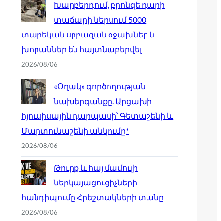
Խարբերդում, բրոնզե դարի
տաճարի ներսում 5000
տարեկան սրբազան օջախներ և
խորաններ են հայտնաբերվել
2026/08/06
«Օղակ» գործողության
նախերգանքը. Արցախի
հյուսիսային դարպասի՝ Գետաշենի և
Մարտունաշենի անկումը*
2026/08/06
Թուրք և հայ մամուլի
ներկայացուցիչների
հանդիպումը Հրեշտակների տանը
2026/08/06