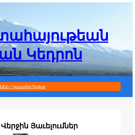
մտահայութեան
եան Կեդրոն
ներ / Կապեր
Türkçe
Վերջին Յաւելումներ