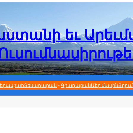
ստանի եւ Արեւ
Ուսումնասիրութ
երասրահ
Տեսադարան
Գրադարան
Մեր մասին
Յղում