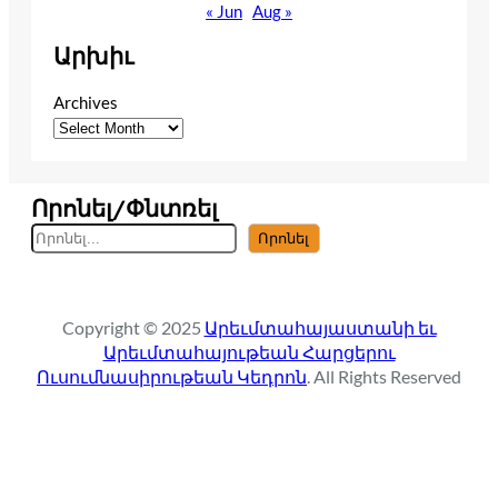
« Jun
Aug »
Արխիւ
Archives
Որոնել/Փնտռել
S
Որոնել
e
a
r
Copyright © 2025
Արեւմտահայաստանի եւ
c
Արեւմտահայութեան Հարցերու
h
Ուսումնասիրութեան Կեդրոն
. All Rights Reserved