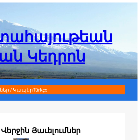
մտահայութեան
եան Կեդրոն
ներ / Կապեր
Türkçe
Վերջին Յաւելումներ