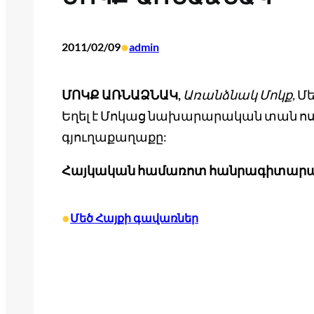
•
2011/02/09
admin
ՄՈԿՔ ԱՌՆԱՁՆԱԿ,
Առանձնակ Մոկք,
Մե
Եղել է Մոկաց նախարարական տան ոս
գյուղաքաղաքը:
Հայկական
համառոտ
հանրագիտար
•
Մեծ Հայքի գավառներ