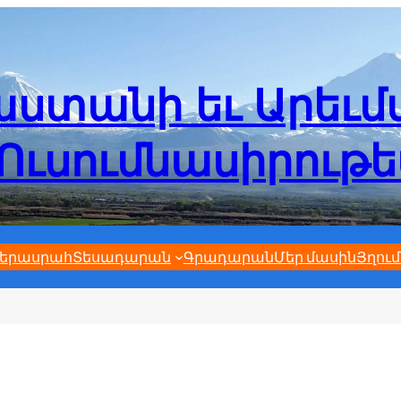
ստանի եւ Արեւ
Ուսումնասիրութ
երասրահ
Տեսադարան
Գրադարան
Մեր մասին
Յղում