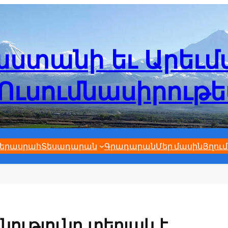
ստանի եւ Արեւ
Ուսումնասիրութ
երասրահ
Տեսադարան
Գրադարան
Մեր մասին
Յղում
նությունը տեղյակ է