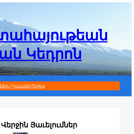
մտահայութեան
եան Կեդրոն
ներ / Կապեր
Türkçe
Վերջին Յաւելումներ