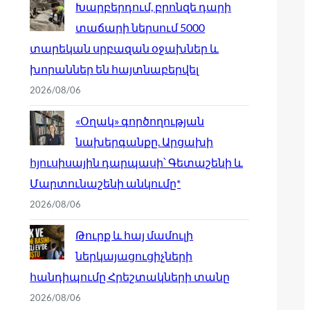
Խարբերդում, բրոնզե դարի
տաճարի ներսում 5000
տարեկան սրբազան օջախներ և
խորաններ են հայտնաբերվել
2026/08/06
«Օղակ» գործողության
նախերգանքը. Արցախի
հյուսիսային դարպասի՝ Գետաշենի և
Մարտունաշենի անկումը*
2026/08/06
Թուրք և հայ մամուլի
ներկայացուցիչների
հանդիպումը Հրեշտակների տանը
2026/08/06