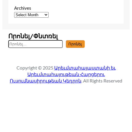
Archives
Որոնել/Փնտռել
S
Որոնել
e
a
r
Copyright © 2025
Արեւմտահայաստանի եւ
c
Արեւմտահայութեան Հարցերու
h
Ուսումնասիրութեան Կեդրոն
. All Rights Reserved