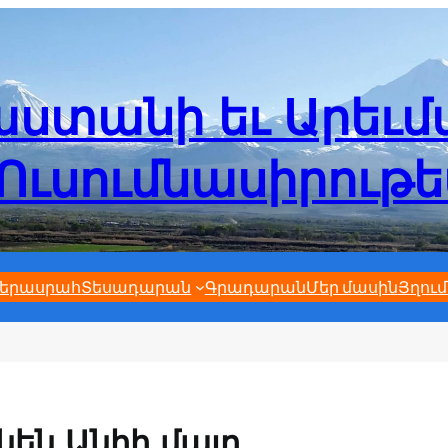
ստանի եւ Արեւ
Ուսումնասիրութ
երասրահ
Տեսադարան
Գրադարան
Մեր մասին
Յղում
են Անիի մայր