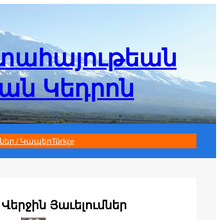
մտահայութեան
եան Կեդրոն
ներ / Կապեր
Türkçe
Վերջին Յաւելումներ