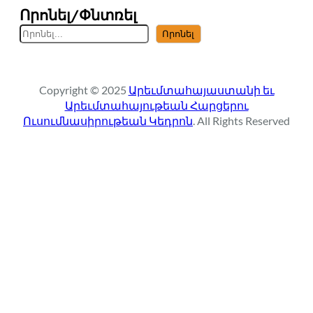
Որոնել/Փնտռել
S
Որոնել
e
a
r
Copyright © 2025
Արեւմտահայաստանի եւ
c
Արեւմտահայութեան Հարցերու
h
Ուսումնասիրութեան Կեդրոն
. All Rights Reserved