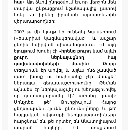
հայ»:
Այդ ձևով ընդգծվում էր, որ վերջին մեկ
տարվա ընթացքում նշանակալից չափով
եղել են իրենց իրական արմատներին
վերադարձողներ:
2007 թ. մի ելույթ էի ունեցել Կայսերիում
(Կեսարիա) կազմակերպված և ավշար
ցեղին նվիրված գիտաժողովում: Իմ այդ
ելույթում խոսել էի
«իրենց քուրդ կամ ալևի
քուրդ ներկայացնող հայ
դավանափոխների մասին»:
Քարը
տեղահան էր արվել, և այլևս ինձ չասված
վատ խոսք ու հայհոյանք չէր մնացել`
ներառյալ ցեղապաշտությունը: Թեման
այնպես էր ներկայացվել ու խեղաթյուրվել,
որ դատապարտվել էի` առանց դատի:
Մինչդեռ թե’ Թուրքիայում Հայոց
ցեղասպանությունն ընդունողները և թե’
հայկական սփյուռքի ներկայացուցիչները
հարցնում են, թե որտեղ են Անատոլիայում
ապրած հայերը: Իմ խոսքերում